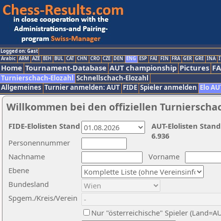
Logged on: Gast
Arabic
ARM
AZE
BIH
BUL
CAT
CHN
CRO
CZE
DEN
ENG
ESP
FAI
FIN
FRA
GER
GRE
INA
I
Home
Tournament-Database
AUT championship
Pictures
F
Turnierschach-Elozahl
Schnellschach-Elozahl
Allgemeines
Turnier anmelden: AUT
FIDE
Spieler anmelden
Elo AU
Willkommen bei den offiziellen Turnierscha
FIDE-Elolisten Stand
AUT-Elolisten Stand
6.936
Personennummer
Nachname
Vorname
Ebene
Bundesland
Spgem./Kreis/Verein
Nur "österreichische" Spieler (Land=A