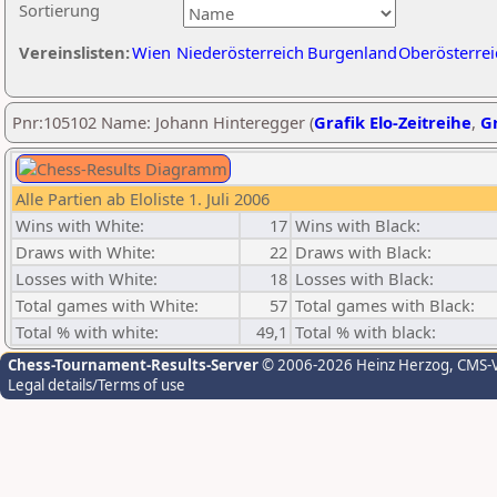
Sortierung
Vereinslisten:
Wien
Niederösterreich
Burgenland
Oberösterrei
Pnr:105102 Name: Johann Hinteregger (
Grafik Elo-Zeitreihe
,
Gr
Alle Partien ab Eloliste 1. Juli 2006
Wins with White:
17
Wins with Black:
Draws with White:
22
Draws with Black:
Losses with White:
18
Losses with Black:
Total games with White:
57
Total games with Black:
Total % with white:
49,1
Total % with black:
Chess-Tournament-Results-Server
© 2006-2026 Heinz Herzog
, CMS-
Legal details/Terms of use