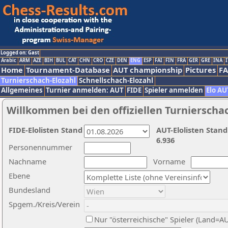
Logged on: Gast
Arabic
ARM
AZE
BIH
BUL
CAT
CHN
CRO
CZE
DEN
ENG
ESP
FAI
FIN
FRA
GER
GRE
INA
I
Home
Tournament-Database
AUT championship
Pictures
F
Turnierschach-Elozahl
Schnellschach-Elozahl
Allgemeines
Turnier anmelden: AUT
FIDE
Spieler anmelden
Elo AU
Willkommen bei den offiziellen Turnierscha
FIDE-Elolisten Stand
AUT-Elolisten Stand
6.936
Personennummer
Nachname
Vorname
Ebene
Bundesland
Spgem./Kreis/Verein
Nur "österreichische" Spieler (Land=A