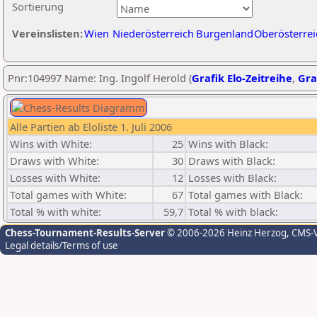
Sortierung
Vereinslisten:
Wien
Niederösterreich
Burgenland
Oberösterrei
Pnr:104997 Name: Ing. Ingolf Herold (
Grafik Elo-Zeitreihe
,
Gra
Alle Partien ab Eloliste 1. Juli 2006
Wins with White:
25
Wins with Black:
Draws with White:
30
Draws with Black:
Losses with White:
12
Losses with Black:
Total games with White:
67
Total games with Black:
Total % with white:
59,7
Total % with black:
Chess-Tournament-Results-Server
© 2006-2026 Heinz Herzog
, CMS-
Legal details/Terms of use