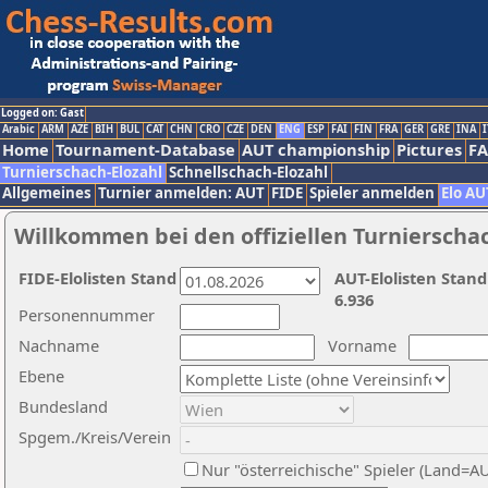
Logged on: Gast
Arabic
ARM
AZE
BIH
BUL
CAT
CHN
CRO
CZE
DEN
ENG
ESP
FAI
FIN
FRA
GER
GRE
INA
I
Home
Tournament-Database
AUT championship
Pictures
F
Turnierschach-Elozahl
Schnellschach-Elozahl
Allgemeines
Turnier anmelden: AUT
FIDE
Spieler anmelden
Elo AU
Willkommen bei den offiziellen Turnierscha
FIDE-Elolisten Stand
AUT-Elolisten Stand
6.936
Personennummer
Nachname
Vorname
Ebene
Bundesland
Spgem./Kreis/Verein
Nur "österreichische" Spieler (Land=A