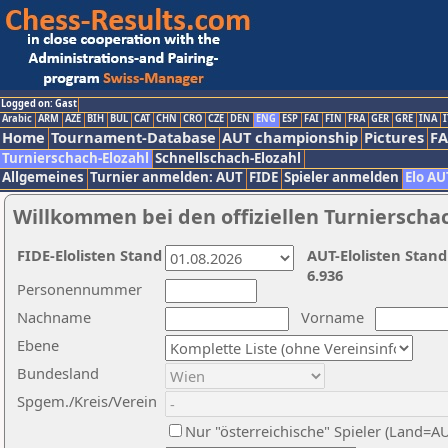
Logged on: Gast
Arabic
ARM
AZE
BIH
BUL
CAT
CHN
CRO
CZE
DEN
ENG
ESP
FAI
FIN
FRA
GER
GRE
INA
I
Home
Tournament-Database
AUT championship
Pictures
F
Turnierschach-Elozahl
Schnellschach-Elozahl
Allgemeines
Turnier anmelden: AUT
FIDE
Spieler anmelden
Elo AU
Willkommen bei den offiziellen Turnierscha
FIDE-Elolisten Stand
AUT-Elolisten Stand
6.936
Personennummer
Nachname
Vorname
Ebene
Bundesland
Spgem./Kreis/Verein
Nur "österreichische" Spieler (Land=A