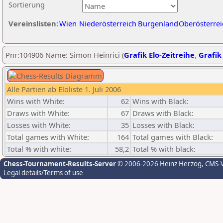
Sortierung
Vereinslisten:
Wien
Niederösterreich
Burgenland
Oberösterrei
Pnr:104906 Name: Simon Heinrici (
Grafik Elo-Zeitreihe
,
Grafik 
Alle Partien ab Eloliste 1. Juli 2006
Wins with White:
62
Wins with Black:
Draws with White:
67
Draws with Black:
Losses with White:
35
Losses with Black:
Total games with White:
164
Total games with Black:
Total % with white:
58,2
Total % with black:
Chess-Tournament-Results-Server
© 2006-2026 Heinz Herzog
, CMS-
Legal details/Terms of use