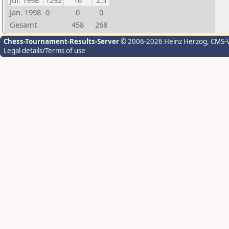
Jul. 1998
1292
16
2,5
Jan. 1998
0
0
0
Gesamt
458
268
Chess-Tournament-Results-Server
© 2006-2026 Heinz Herzog
, CMS-
Legal details/Terms of use