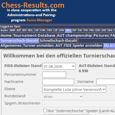
Logged on: Gast
Arabic
ARM
AZE
BIH
BUL
CAT
CHN
CRO
CZE
DEN
ENG
ESP
FAI
FIN
FRA
GER
GRE
INA
I
Home
Tournament-Database
AUT championship
Pictures
F
Turnierschach-Elozahl
Schnellschach-Elozahl
Allgemeines
Turnier anmelden: AUT
FIDE
Spieler anmelden
Elo AU
Willkommen bei den offiziellen Turnierscha
FIDE-Elolisten Stand
AUT-Elolisten Stand
6.936
Personennummer
Nachname
Vorname
Ebene
Bundesland
Spgem./Kreis/Verein
Nur "österreichische" Spieler (Land=A