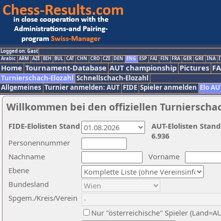
Logged on: Gast
Arabic
ARM
AZE
BIH
BUL
CAT
CHN
CRO
CZE
DEN
ENG
ESP
FAI
FIN
FRA
GER
GRE
INA
I
Home
Tournament-Database
AUT championship
Pictures
F
Turnierschach-Elozahl
Schnellschach-Elozahl
Allgemeines
Turnier anmelden: AUT
FIDE
Spieler anmelden
Elo AU
Willkommen bei den offiziellen Turnierscha
FIDE-Elolisten Stand
AUT-Elolisten Stand
6.936
Personennummer
Nachname
Vorname
Ebene
Bundesland
Spgem./Kreis/Verein
Nur "österreichische" Spieler (Land=A