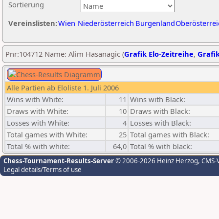
Sortierung
Vereinslisten:
Wien
Niederösterreich
Burgenland
Oberösterrei
Pnr:104712 Name: Alim Hasanagic (
Grafik Elo-Zeitreihe
,
Grafik
Alle Partien ab Eloliste 1. Juli 2006
Wins with White:
11
Wins with Black:
Draws with White:
10
Draws with Black:
Losses with White:
4
Losses with Black:
Total games with White:
25
Total games with Black:
Total % with white:
64,0
Total % with black:
Chess-Tournament-Results-Server
© 2006-2026 Heinz Herzog
, CMS-
Legal details/Terms of use