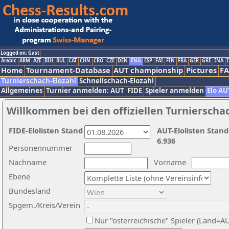
Logged on: Gast
Arabic
ARM
AZE
BIH
BUL
CAT
CHN
CRO
CZE
DEN
ENG
ESP
FAI
FIN
FRA
GER
GRE
INA
I
Home
Tournament-Database
AUT championship
Pictures
F
Turnierschach-Elozahl
Schnellschach-Elozahl
Allgemeines
Turnier anmelden: AUT
FIDE
Spieler anmelden
Elo AU
Willkommen bei den offiziellen Turnierscha
FIDE-Elolisten Stand
AUT-Elolisten Stand
6.936
Personennummer
Nachname
Vorname
Ebene
Bundesland
Spgem./Kreis/Verein
Nur "österreichische" Spieler (Land=A