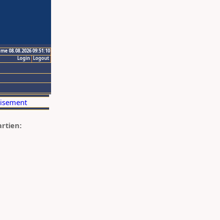
ime 08.08.2026 09:51:10
Login
Logout
artien: