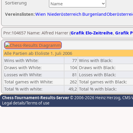
Sortierung
Vereinslisten:
Wien
Niederösterreich
Burgenland
Oberösterrei
Pnr:104657 Name: Alfred Harrer (
Grafik Elo-Zeitreihe
,
Grafik P
Alle Partien ab Eloliste 1. Juli 2006
Wins with White:
77
Wins with Black:
Draws with White:
104
Draws with Black:
Losses with White:
81
Losses with Black:
Total games with White:
262
Total games with Black:
Total % with white:
49,2
Total % with black:
Chess-Tournament-Results-Server
© 2006-2026 Heinz Herzog
, CMS-
Legal details/Terms of use