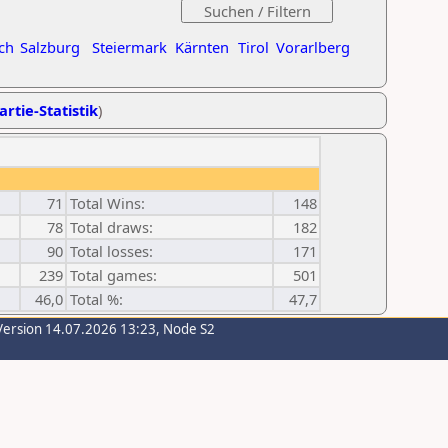
ch
Salzburg
Steiermark
Kärnten
Tirol
Vorarlberg
artie-Statistik
)
71
Total Wins:
148
78
Total draws:
182
90
Total losses:
171
239
Total games:
501
46,0
Total %:
47,7
Version 14.07.2026 13:23, Node S2