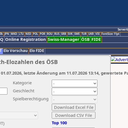
Servert
TA
JPN
MKD
LTU
NED
POL
POR
ROU
RUS
SRB
SVK
SWE
TUR
UKR
VIE
FontSize:11pt
AQ
Online Registration
Swiss-Manager
ÖSB
FIDE
T
Elo Vorschau
Elo FIDE
ch-Elozahlen des ÖSB
 01.07.2026, letzte Änderung am 11.07.2026 13:14, gewertete P
Kategorie
Geschlecht
Spielberechtigung
Top 100
UT)