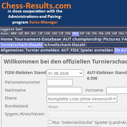
Logged on: Gast
Arabic
ARM
AZE
BIH
BUL
CAT
CHN
CRO
CZE
DEN
ENG
ESP
FAI
FIN
FRA
GER
GRE
INA
I
Home
Tournament-Database
AUT championship
Pictures
F
Turnierschach-Elozahl
Schnellschach-Elozahl
Allgemeines
Turnier anmelden: AUT
FIDE
Spieler anmelden
Elo AU
Willkommen bei den offiziellen Turnierscha
FIDE-Elolisten Stand
AUT-Elolisten Stand
6.936
Personennummer
Nachname
Vorname
Ebene
Bundesland
Spgem./Kreis/Verein
Nur "österreichische" Spieler (Land=A