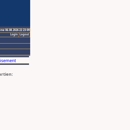
ime 06.08.2026 22:23:09
Login
Logout
artien: