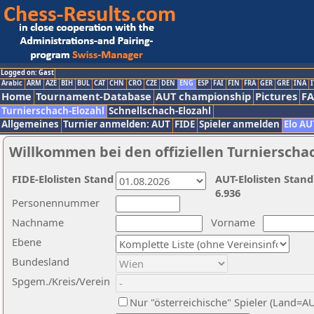
Logged on: Gast
Arabic
ARM
AZE
BIH
BUL
CAT
CHN
CRO
CZE
DEN
ENG
ESP
FAI
FIN
FRA
GER
GRE
INA
I
Home
Tournament-Database
AUT championship
Pictures
F
Turnierschach-Elozahl
Schnellschach-Elozahl
Allgemeines
Turnier anmelden: AUT
FIDE
Spieler anmelden
Elo AU
Willkommen bei den offiziellen Turnierscha
FIDE-Elolisten Stand
AUT-Elolisten Stand
6.936
Personennummer
Nachname
Vorname
Ebene
Bundesland
Spgem./Kreis/Verein
Nur "österreichische" Spieler (Land=A