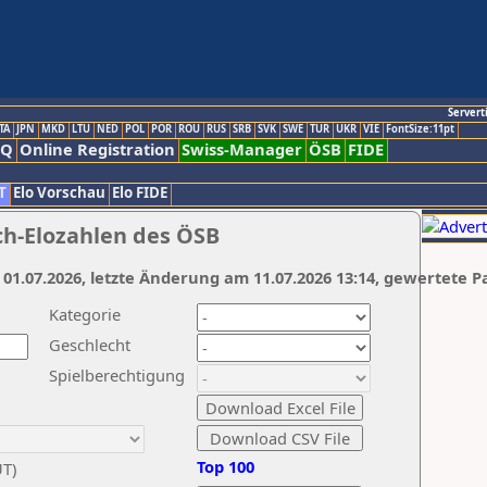
Servert
TA
JPN
MKD
LTU
NED
POL
POR
ROU
RUS
SRB
SVK
SWE
TUR
UKR
VIE
FontSize:11pt
AQ
Online Registration
Swiss-Manager
ÖSB
FIDE
T
Elo Vorschau
Elo FIDE
ch-Elozahlen des ÖSB
 01.07.2026, letzte Änderung am 11.07.2026 13:14, gewertete P
Kategorie
Geschlecht
Spielberechtigung
Top 100
UT)