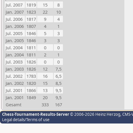
Jul. 2007
1819
15
8
Jan. 2007
1823
22
10
Jul. 2006
1817
9
4
Jan. 2006
1807
4
1
Jul. 2005
1846
5
3
Jan. 2005
1846
3
3
Jul. 2004
1811
0
0
Jan. 2004
1811
2
1
Jul. 2003
1826
0
0
Jan. 2003
1826
12
7,5
Jul. 2002
1783
16
6,5
Jan. 2002
1820
15
8,5
Jul. 2001
1866
13
9,5
Jan. 2001
1849
20
9,5
Gesamt
333
167
Chess-Tournament-Results-Server
© 2006-2026 Heinz Herzog
, CMS-
Legal details/Terms of use