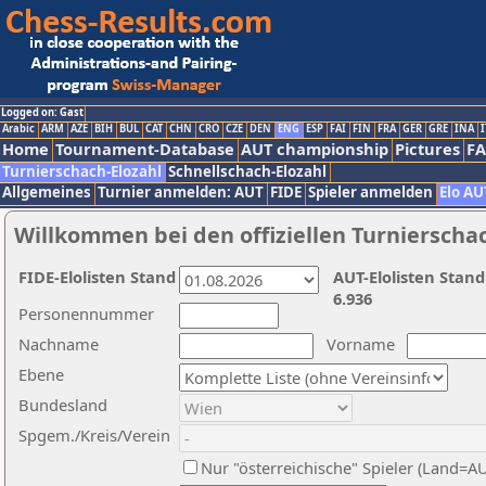
Logged on: Gast
Arabic
ARM
AZE
BIH
BUL
CAT
CHN
CRO
CZE
DEN
ENG
ESP
FAI
FIN
FRA
GER
GRE
INA
I
Home
Tournament-Database
AUT championship
Pictures
F
Turnierschach-Elozahl
Schnellschach-Elozahl
Allgemeines
Turnier anmelden: AUT
FIDE
Spieler anmelden
Elo AU
Willkommen bei den offiziellen Turnierscha
FIDE-Elolisten Stand
AUT-Elolisten Stand
6.936
Personennummer
Nachname
Vorname
Ebene
Bundesland
Spgem./Kreis/Verein
Nur "österreichische" Spieler (Land=A