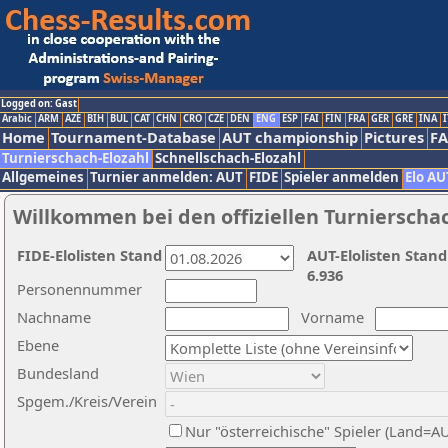
Logged on: Gast
Arabic
ARM
AZE
BIH
BUL
CAT
CHN
CRO
CZE
DEN
ENG
ESP
FAI
FIN
FRA
GER
GRE
INA
I
Home
Tournament-Database
AUT championship
Pictures
F
Turnierschach-Elozahl
Schnellschach-Elozahl
Allgemeines
Turnier anmelden: AUT
FIDE
Spieler anmelden
Elo AU
Willkommen bei den offiziellen Turnierscha
FIDE-Elolisten Stand
AUT-Elolisten Stand
6.936
Personennummer
Nachname
Vorname
Ebene
Bundesland
Spgem./Kreis/Verein
Nur "österreichische" Spieler (Land=A