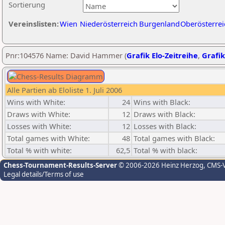
Sortierung
Vereinslisten:
Wien
Niederösterreich
Burgenland
Oberösterrei
Pnr:104576 Name: David Hammer (
Grafik Elo-Zeitreihe
,
Grafik
Alle Partien ab Eloliste 1. Juli 2006
Wins with White:
24
Wins with Black:
Draws with White:
12
Draws with Black:
Losses with White:
12
Losses with Black:
Total games with White:
48
Total games with Black:
Total % with white:
62,5
Total % with black:
Chess-Tournament-Results-Server
© 2006-2026 Heinz Herzog
, CMS-
Legal details/Terms of use