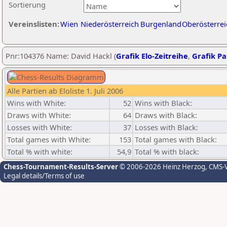
Sortierung
Vereinslisten:
Wien
Niederösterreich
Burgenland
Oberösterrei
Pnr:104376 Name: David Hackl (
Grafik Elo-Zeitreihe
,
Grafik Par
Alle Partien ab Eloliste 1. Juli 2006
Wins with White:
52
Wins with Black:
Draws with White:
64
Draws with Black:
Losses with White:
37
Losses with Black:
Total games with White:
153
Total games with Black:
Total % with white:
54,9
Total % with black:
Chess-Tournament-Results-Server
© 2006-2026 Heinz Herzog
, CMS-
Legal details/Terms of use