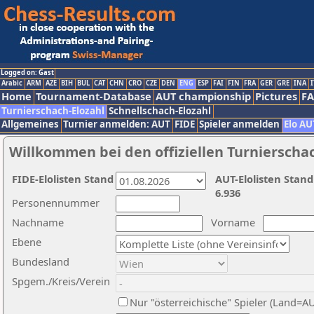
Logged on: Gast
Arabic
ARM
AZE
BIH
BUL
CAT
CHN
CRO
CZE
DEN
ENG
ESP
FAI
FIN
FRA
GER
GRE
INA
I
Home
Tournament-Database
AUT championship
Pictures
F
Turnierschach-Elozahl
Schnellschach-Elozahl
Allgemeines
Turnier anmelden: AUT
FIDE
Spieler anmelden
Elo AU
Willkommen bei den offiziellen Turnierscha
FIDE-Elolisten Stand
AUT-Elolisten Stand
6.936
Personennummer
Nachname
Vorname
Ebene
Bundesland
Spgem./Kreis/Verein
Nur "österreichische" Spieler (Land=A