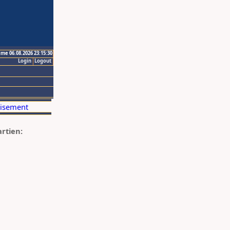
ime 06.08.2026 23:15:30
Login
Logout
artien: