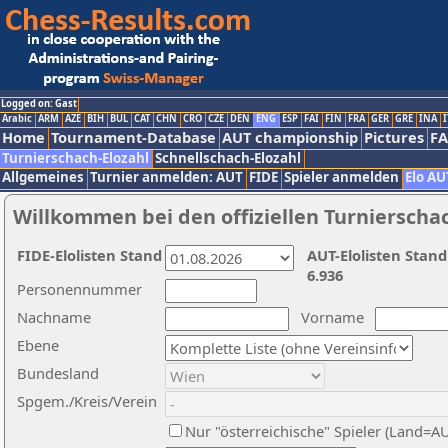
Logged on: Gast
Arabic
ARM
AZE
BIH
BUL
CAT
CHN
CRO
CZE
DEN
ENG
ESP
FAI
FIN
FRA
GER
GRE
INA
I
Home
Tournament-Database
AUT championship
Pictures
F
Turnierschach-Elozahl
Schnellschach-Elozahl
Allgemeines
Turnier anmelden: AUT
FIDE
Spieler anmelden
Elo AU
Willkommen bei den offiziellen Turnierscha
FIDE-Elolisten Stand
AUT-Elolisten Stand
6.936
Personennummer
Nachname
Vorname
Ebene
Bundesland
Spgem./Kreis/Verein
Nur "österreichische" Spieler (Land=A