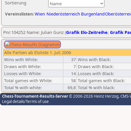
Sortierung
Vereinslisten:
Wien
Niederösterreich
Burgenland
Oberösterrei
Pnr:104252 Name: Julian Gunz (
Grafik Elo-Zeitreihe
,
Grafik Par
Alle Partien ab Eloliste 1. Juli 2006
Wins with White:
37
Wins with Black:
Draws with White:
7
Draws with Black:
Losses with White:
14
Losses with Black:
Total games with White:
58
Total games with Black:
Total % with white:
69,8
Total % with black:
Chess-Tournament-Results-Server
© 2006-2026 Heinz Herzog
, CMS-
Legal details/Terms of use