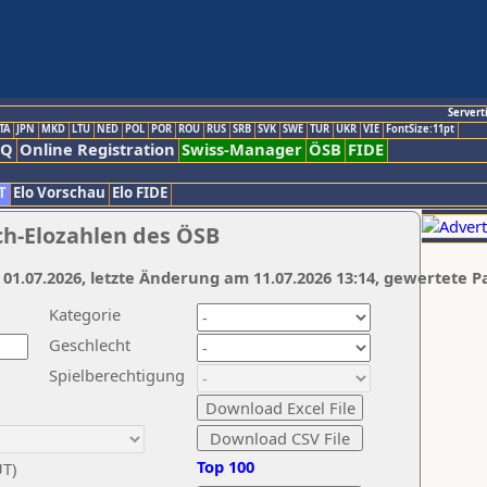
Servert
TA
JPN
MKD
LTU
NED
POL
POR
ROU
RUS
SRB
SVK
SWE
TUR
UKR
VIE
FontSize:11pt
AQ
Online Registration
Swiss-Manager
ÖSB
FIDE
T
Elo Vorschau
Elo FIDE
ch-Elozahlen des ÖSB
 01.07.2026, letzte Änderung am 11.07.2026 13:14, gewertete P
Kategorie
Geschlecht
Spielberechtigung
Top 100
UT)