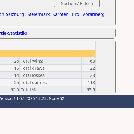
ch
Salzburg
Steiermark
Kärnten
Tirol
Vorarlberg
tie-Statistik
)
26
Total Wins:
63
15
Total draws:
22
14
Total losses:
28
55
Total games:
113
60,9
Total %:
65,5
Version 14.07.2026 13:23, Node S2