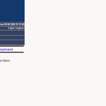
ime 08.08.2026 15:12:43
Login
Logout
artien: