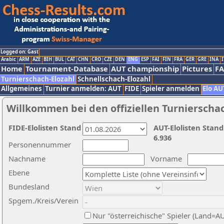
Logged on: Gast
Arabic
ARM
AZE
BIH
BUL
CAT
CHN
CRO
CZE
DEN
ENG
ESP
FAI
FIN
FRA
GER
GRE
INA
I
Home
Tournament-Database
AUT championship
Pictures
F
Turnierschach-Elozahl
Schnellschach-Elozahl
Allgemeines
Turnier anmelden: AUT
FIDE
Spieler anmelden
Elo AU
Willkommen bei den offiziellen Turnierscha
FIDE-Elolisten Stand
AUT-Elolisten Stand
6.936
Personennummer
Nachname
Vorname
Ebene
Bundesland
Spgem./Kreis/Verein
Nur "österreichische" Spieler (Land=A