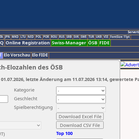
Servert
TA
JPN
MKD
LTU
NED
POL
POR
ROU
RUS
SRB
SVK
SWE
TUR
UKR
VIE
FontSize:11pt
AQ
Online Registration
Swiss-Manager
ÖSB
FIDE
T
Elo Vorschau
Elo FIDE
ch-Elozahlen des ÖSB
 01.07.2026, letzte Änderung am 11.07.2026 13:14, gewertete P
Kategorie
Geschlecht
Spielberechtigung
Top 100
UT)