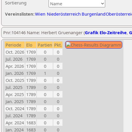
Sortierung
Vereinslisten:
Wien
Niederösterreich
Burgenland
Oberösterrei
Pnr:104146 Name: Herbert Gruenanger (
Grafik Elo-Zeitreihe
,
G
Periode
Elo
Partien
Pkt.
Oct. 2026
1769
0
0
Jul. 2026
1769
0
0
Apr. 2026
1769
0
0
Jan. 2026
1769
1
0
Oct. 2025
1789
0
0
Jul. 2025
1789
0
0
Apr. 2025
1789
0
0
Jan. 2025
1789
0
0
Oct. 2024
1789
0
0
Jul. 2024
1789
0
0
Apr. 2024
1683
0
0
Jan. 2024
1683
0
0