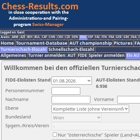
Logged on: Gast
Arabic
ARM
AZE
BIH
BUL
CAT
CHN
CRO
CZE
DEN
ENG
ESP
FAI
FIN
FRA
GER
GRE
INA
I
Home
Tournament-Database
AUT championship
Pictures
F
Turnierschach-Elozahl
Schnellschach-Elozahl
Allgemeines
Turnier anmelden: AUT
FIDE
Spieler anmelden
Elo AU
Willkommen bei den offiziellen Turnierscha
FIDE-Elolisten Stand
AUT-Elolisten Stand
6.936
Personennummer
Nachname
Vorname
Ebene
Bundesland
Spgem./Kreis/Verein
Nur "österreichische" Spieler (Land=A