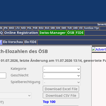
Servert
TA
JPN
MKD
LTU
NED
POL
POR
ROU
RUS
SRB
SVK
SWE
TUR
UKR
VIE
FontSize:11pt
AQ
Online Registration
Swiss-Manager
ÖSB
FIDE
T
Elo Vorschau
Elo FIDE
ch-Elozahlen des ÖSB
 01.07.2026, letzte Änderung am 11.07.2026 13:14, gewertete P
Kategorie
Geschlecht
Spielberechtigung
Top 100
UT)