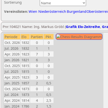
Sortierung
Vereinslisten:
Wien
Niederösterreich
Burgenland
Oberösterrei
Pnr:104021 Name: Ing. Markus Gröbl (
Grafik Elo-Zeitreihe
,
Gra
Periode
Elo
Partien
Pkt.
Oct. 2026
1832
0
0
Jul. 2026
1832
1
1
Apr. 2026
1823
7
3
Jan. 2026
1821
6
3
Oct. 2025
1815
0
0
Jul. 2025
1815
1
0
Apr. 2025
1823
3
0
Jan. 2025
1857
2
0,5
Oct. 2024
1873
0
0
Jul. 2024
1873
1
0,5
Apr. 2024
1814
4
2,5
Jan. 2024
1786
2
1,5