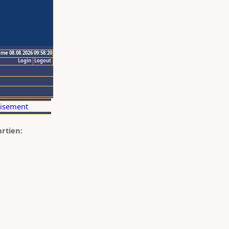
ime 08.08.2026 09:58:20
Login
Logout
artien: