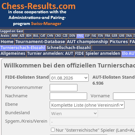
Logged on: Gast
Arabic
ARM
AZE
BIH
BUL
CAT
CHN
CRO
CZE
DEN
ENG
ESP
FAI
FIN
FRA
GER
GRE
INA
I
Home
Tournament-Database
AUT championship
Pictures
F
Turnierschach-Elozahl
Schnellschach-Elozahl
Allgemeines
Turnier anmelden: AUT
FIDE
Spieler anmelden
Elo AU
Willkommen bei den offiziellen Turnierscha
FIDE-Elolisten Stand
AUT-Elolisten Stand
6.936
Personennummer
Nachname
Vorname
Ebene
Bundesland
Spgem./Kreis/Verein
Nur "österreichische" Spieler (Land=A