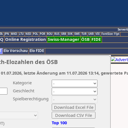
Servert
TA
JPN
MKD
LTU
NED
POL
POR
ROU
RUS
SRB
SVK
SWE
TUR
UKR
VIE
FontSize:11pt
AQ
Online Registration
Swiss-Manager
ÖSB
FIDE
T
Elo Vorschau
Elo FIDE
ch-Elozahlen des ÖSB
 01.07.2026, letzte Änderung am 11.07.2026 13:14, gewertete P
Kategorie
Geschlecht
Spielberechtigung
Top 100
UT)