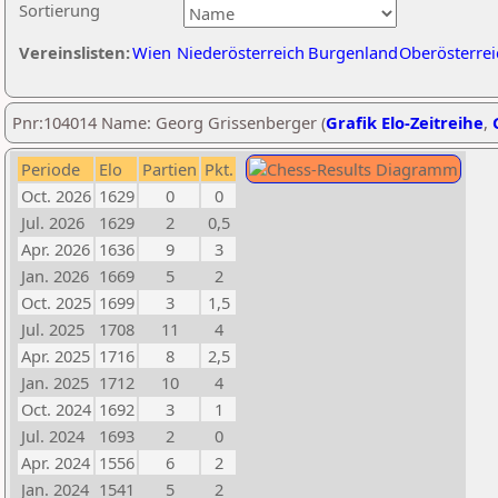
Sortierung
Vereinslisten:
Wien
Niederösterreich
Burgenland
Oberösterrei
Pnr:104014 Name: Georg Grissenberger (
Grafik Elo-Zeitreihe
,
Periode
Elo
Partien
Pkt.
Oct. 2026
1629
0
0
Jul. 2026
1629
2
0,5
Apr. 2026
1636
9
3
Jan. 2026
1669
5
2
Oct. 2025
1699
3
1,5
Jul. 2025
1708
11
4
Apr. 2025
1716
8
2,5
Jan. 2025
1712
10
4
Oct. 2024
1692
3
1
Jul. 2024
1693
2
0
Apr. 2024
1556
6
2
Jan. 2024
1541
5
2