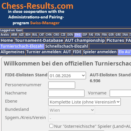
Logged on: Gast
Arabic
ARM
AZE
BIH
BUL
CAT
CHN
CRO
CZE
DEN
ENG
ESP
FAI
FIN
FRA
GER
GRE
INA
I
Home
Tournament-Database
AUT championship
Pictures
F
Turnierschach-Elozahl
Schnellschach-Elozahl
Allgemeines
Turnier anmelden: AUT
FIDE
Spieler anmelden
Elo AU
Willkommen bei den offiziellen Turnierscha
FIDE-Elolisten Stand
AUT-Elolisten Stand
6.936
Personennummer
Nachname
Vorname
Ebene
Bundesland
Spgem./Kreis/Verein
Nur "österreichische" Spieler (Land=A