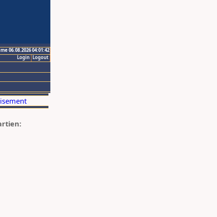
ime 06.08.2026 04:01:42
Login
Logout
artien: