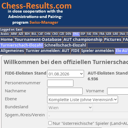
Logged on: Gast
Arabic
ARM
AZE
BIH
BUL
CAT
CHN
CRO
CZE
DEN
ENG
ESP
FAI
FIN
FRA
GER
GRE
INA
I
Home
Tournament-Database
AUT championship
Pictures
F
Turnierschach-Elozahl
Schnellschach-Elozahl
Allgemeines
Turnier anmelden: AUT
FIDE
Spieler anmelden
Elo AU
Willkommen bei den offiziellen Turnierscha
FIDE-Elolisten Stand
AUT-Elolisten Stand
6.936
Personennummer
Nachname
Vorname
Ebene
Bundesland
Spgem./Kreis/Verein
Nur "österreichische" Spieler (Land=A