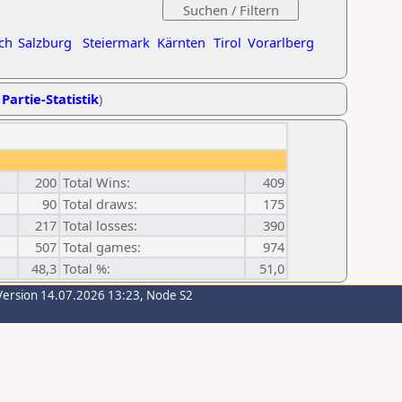
ch
Salzburg
Steiermark
Kärnten
Tirol
Vorarlberg
 Partie-Statistik
)
200
Total Wins:
409
90
Total draws:
175
217
Total losses:
390
507
Total games:
974
48,3
Total %:
51,0
Version 14.07.2026 13:23, Node S2