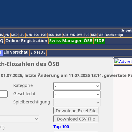
Servert
TA
JPN
MKD
LTU
NED
POL
POR
ROU
RUS
SRB
SVK
SWE
TUR
UKR
VIE
FontSize:11pt
AQ
Online Registration
Swiss-Manager
ÖSB
FIDE
T
Elo Vorschau
Elo FIDE
ch-Elozahlen des ÖSB
 01.07.2026, letzte Änderung am 11.07.2026 13:14, gewertete P
Kategorie
Geschlecht
Spielberechtigung
Top 100
UT)