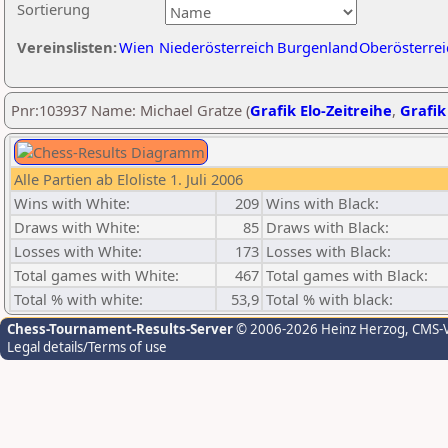
Sortierung
Vereinslisten:
Wien
Niederösterreich
Burgenland
Oberösterrei
Pnr:103937 Name: Michael Gratze (
Grafik Elo-Zeitreihe
,
Grafik
Alle Partien ab Eloliste 1. Juli 2006
Wins with White:
209
Wins with Black:
Draws with White:
85
Draws with Black:
Losses with White:
173
Losses with Black:
Total games with White:
467
Total games with Black:
Total % with white:
53,9
Total % with black:
Chess-Tournament-Results-Server
© 2006-2026 Heinz Herzog
, CMS-
Legal details/Terms of use