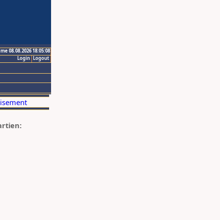
ime 08.08.2026 18:05:08
Login
Logout
artien: