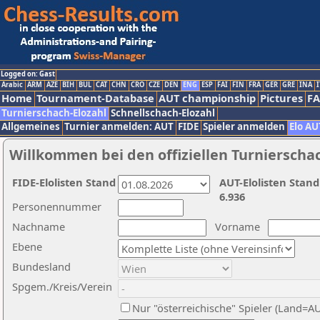
Logged on: Gast
Arabic
ARM
AZE
BIH
BUL
CAT
CHN
CRO
CZE
DEN
ENG
ESP
FAI
FIN
FRA
GER
GRE
INA
I
Home
Tournament-Database
AUT championship
Pictures
F
Turnierschach-Elozahl
Schnellschach-Elozahl
Allgemeines
Turnier anmelden: AUT
FIDE
Spieler anmelden
Elo AU
Willkommen bei den offiziellen Turnierscha
FIDE-Elolisten Stand
AUT-Elolisten Stand
6.936
Personennummer
Nachname
Vorname
Ebene
Bundesland
Spgem./Kreis/Verein
Nur "österreichische" Spieler (Land=A