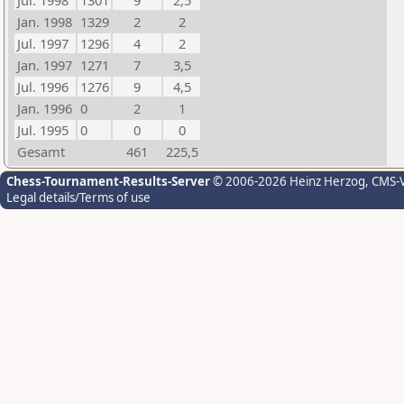
Jul. 1998
1301
9
2,5
Jan. 1998
1329
2
2
Jul. 1997
1296
4
2
Jan. 1997
1271
7
3,5
Jul. 1996
1276
9
4,5
Jan. 1996
0
2
1
Jul. 1995
0
0
0
Gesamt
461
225,5
Chess-Tournament-Results-Server
© 2006-2026 Heinz Herzog
, CMS-
Legal details/Terms of use