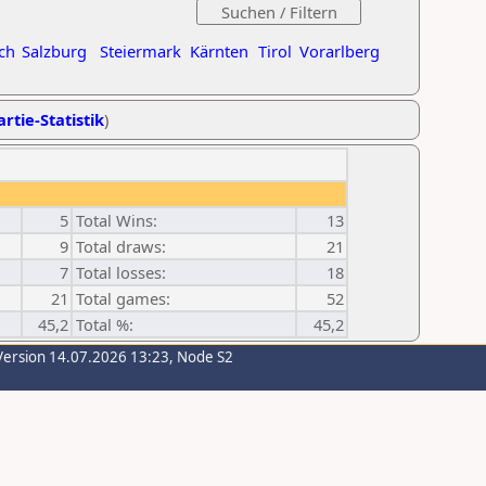
ch
Salzburg
Steiermark
Kärnten
Tirol
Vorarlberg
rtie-Statistik
)
5
Total Wins:
13
9
Total draws:
21
7
Total losses:
18
21
Total games:
52
45,2
Total %:
45,2
Version 14.07.2026 13:23, Node S2