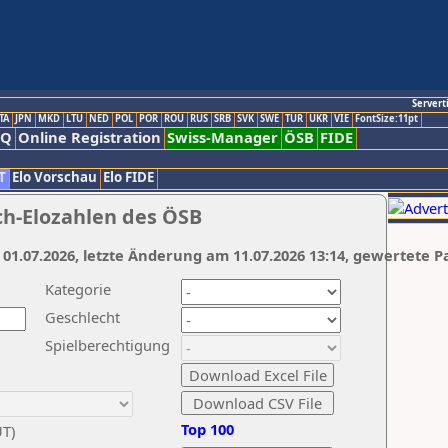
Servert
TA
JPN
MKD
LTU
NED
POL
POR
ROU
RUS
SRB
SVK
SWE
TUR
UKR
VIE
FontSize:11pt
AQ
Online Registration
Swiss-Manager
ÖSB
FIDE
T
Elo Vorschau
Elo FIDE
ch-Elozahlen des ÖSB
 01.07.2026, letzte Änderung am 11.07.2026 13:14, gewertete P
Kategorie
Geschlecht
Spielberechtigung
Top 100
UT)