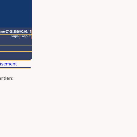
ime 07.08.2026 00:09:17
Login
Logout
artien: