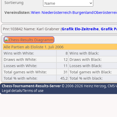
Sortierung
Vereinslisten:
Wien
Niederösterreich
Burgenland
Oberösterrei
Pnr:103842 Name: Karl Grabner (
Grafik Elo-Zeitreihe
,
Grafik Pa
Alle Partien ab Eloliste 1. Juli 2006
Wins with White:
8
Wins with Black:
Draws with White:
12
Draws with Black:
Losses with White:
11
Losses with Black:
Total games with White:
31
Total games with Black:
Total % with white:
45,2
Total % with black:
Chess-Tournament-Results-Server
© 2006-2026 Heinz Herzog
, CMS-
Legal details/Terms of use