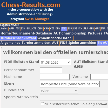
Logged on: Gast
Arabic
ARM
AZE
BIH
BUL
CAT
CHN
CRO
CZE
DEN
ENG
ESP
FAI
FIN
FRA
GER
GRE
INA
I
Home
Tournament-Database
AUT championship
Pictures
F
Turnierschach-Elozahl
Schnellschach-Elozahl
Allgemeines
Turnier anmelden: AUT
FIDE
Spieler anmelden
Elo AU
Willkommen bei den offiziellen Turnierscha
FIDE-Elolisten Stand
AUT-Elolisten Stand
6.936
Personennummer
Nachname
Vorname
Ebene
Bundesland
Spgem./Kreis/Verein
Nur "österreichische" Spieler (Land=A