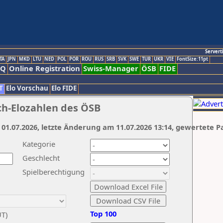
Servert
TA
JPN
MKD
LTU
NED
POL
POR
ROU
RUS
SRB
SVK
SWE
TUR
UKR
VIE
FontSize:11pt
AQ
Online Registration
Swiss-Manager
ÖSB
FIDE
T
Elo Vorschau
Elo FIDE
ch-Elozahlen des ÖSB
 01.07.2026, letzte Änderung am 11.07.2026 13:14, gewertete P
Kategorie
Geschlecht
Spielberechtigung
Top 100
UT)