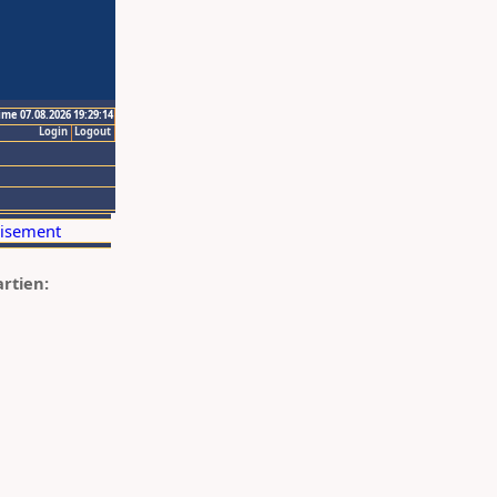
ime 07.08.2026 19:29:14
Login
Logout
artien: