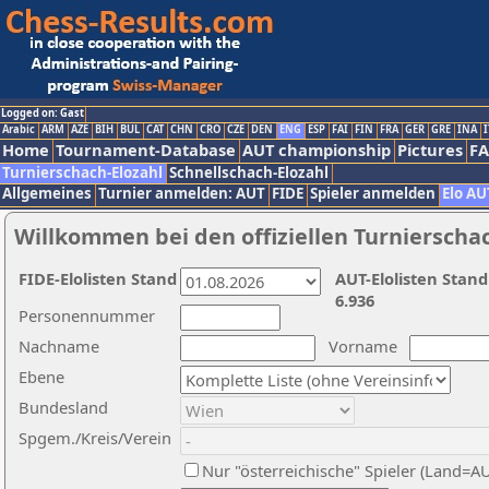
Logged on: Gast
Arabic
ARM
AZE
BIH
BUL
CAT
CHN
CRO
CZE
DEN
ENG
ESP
FAI
FIN
FRA
GER
GRE
INA
I
Home
Tournament-Database
AUT championship
Pictures
F
Turnierschach-Elozahl
Schnellschach-Elozahl
Allgemeines
Turnier anmelden: AUT
FIDE
Spieler anmelden
Elo AU
Willkommen bei den offiziellen Turnierscha
FIDE-Elolisten Stand
AUT-Elolisten Stand
6.936
Personennummer
Nachname
Vorname
Ebene
Bundesland
Spgem./Kreis/Verein
Nur "österreichische" Spieler (Land=A