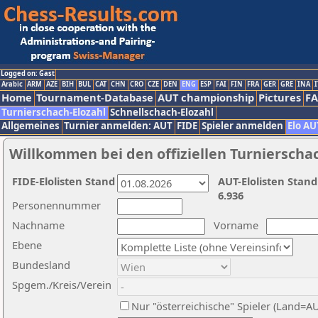
Logged on: Gast
Arabic
ARM
AZE
BIH
BUL
CAT
CHN
CRO
CZE
DEN
ENG
ESP
FAI
FIN
FRA
GER
GRE
INA
I
Home
Tournament-Database
AUT championship
Pictures
F
Turnierschach-Elozahl
Schnellschach-Elozahl
Allgemeines
Turnier anmelden: AUT
FIDE
Spieler anmelden
Elo AU
Willkommen bei den offiziellen Turnierscha
FIDE-Elolisten Stand
AUT-Elolisten Stand
6.936
Personennummer
Nachname
Vorname
Ebene
Bundesland
Spgem./Kreis/Verein
Nur "österreichische" Spieler (Land=A