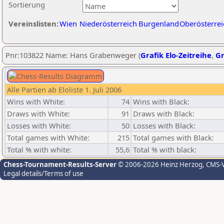
Sortierung
Vereinslisten:
Wien
Niederösterreich
Burgenland
Oberösterrei
Pnr:103822 Name: Hans Grabenweger (
Grafik Elo-Zeitreihe
,
Gr
Alle Partien ab Eloliste 1. Juli 2006
Wins with White:
74
Wins with Black:
Draws with White:
91
Draws with Black:
Losses with White:
50
Losses with Black:
Total games with White:
215
Total games with Black:
Total % with white:
55,6
Total % with black:
Chess-Tournament-Results-Server
© 2006-2026 Heinz Herzog
, CMS-
Legal details/Terms of use