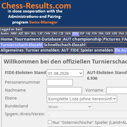
Logged on: Gast
Arabic
ARM
AZE
BIH
BUL
CAT
CHN
CRO
CZE
DEN
ENG
ESP
FAI
FIN
FRA
GER
GRE
INA
I
Home
Tournament-Database
AUT championship
Pictures
F
Turnierschach-Elozahl
Schnellschach-Elozahl
Allgemeines
Turnier anmelden: AUT
FIDE
Spieler anmelden
Elo AU
Willkommen bei den offiziellen Turnierscha
FIDE-Elolisten Stand
AUT-Elolisten Stand
6.936
Personennummer
Nachname
Vorname
Ebene
Bundesland
Spgem./Kreis/Verein
Nur "österreichische" Spieler (Land=A