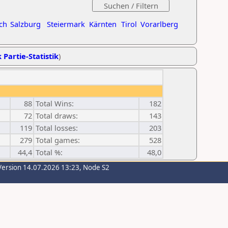
ch
Salzburg
Steiermark
Kärnten
Tirol
Vorarlberg
 Partie-Statistik
)
88
Total Wins:
182
72
Total draws:
143
119
Total losses:
203
279
Total games:
528
44,4
Total %:
48,0
Version 14.07.2026 13:23, Node S2