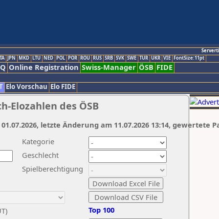
Servert
TA
JPN
MKD
LTU
NED
POL
POR
ROU
RUS
SRB
SVK
SWE
TUR
UKR
VIE
FontSize:11pt
AQ
Online Registration
Swiss-Manager
ÖSB
FIDE
T
Elo Vorschau
Elo FIDE
ch-Elozahlen des ÖSB
 01.07.2026, letzte Änderung am 11.07.2026 13:14, gewertete P
Kategorie
Geschlecht
Spielberechtigung
Top 100
UT)