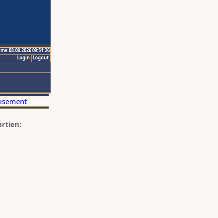
ime 08.08.2026 09:51:26
Login
Logout
artien: