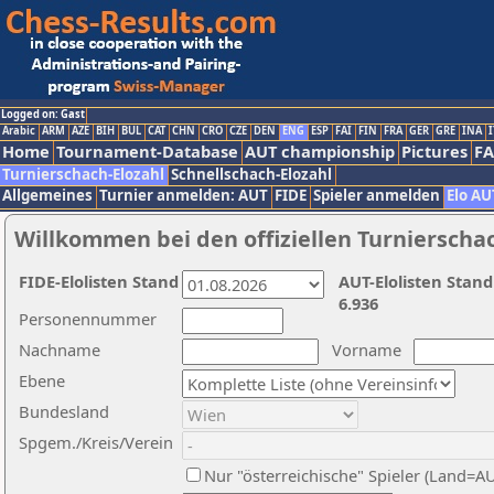
Logged on: Gast
Arabic
ARM
AZE
BIH
BUL
CAT
CHN
CRO
CZE
DEN
ENG
ESP
FAI
FIN
FRA
GER
GRE
INA
I
Home
Tournament-Database
AUT championship
Pictures
F
Turnierschach-Elozahl
Schnellschach-Elozahl
Allgemeines
Turnier anmelden: AUT
FIDE
Spieler anmelden
Elo AU
Willkommen bei den offiziellen Turnierscha
FIDE-Elolisten Stand
AUT-Elolisten Stand
6.936
Personennummer
Nachname
Vorname
Ebene
Bundesland
Spgem./Kreis/Verein
Nur "österreichische" Spieler (Land=A