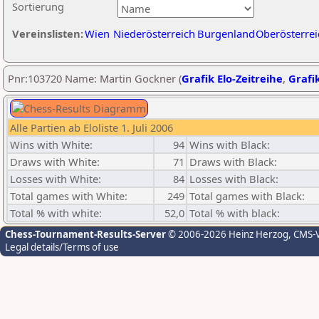
Sortierung
Vereinslisten:
Wien
Niederösterreich
Burgenland
Oberösterrei
Pnr:103720 Name: Martin Gockner (
Grafik Elo-Zeitreihe
,
Grafik
Alle Partien ab Eloliste 1. Juli 2006
Wins with White:
94
Wins with Black:
Draws with White:
71
Draws with Black:
Losses with White:
84
Losses with Black:
Total games with White:
249
Total games with Black:
Total % with white:
52,0
Total % with black:
Chess-Tournament-Results-Server
© 2006-2026 Heinz Herzog
, CMS-
Legal details/Terms of use