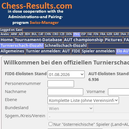
Logged on: Gast
Arabic
ARM
AZE
BIH
BUL
CAT
CHN
CRO
CZE
DEN
ENG
ESP
FAI
FIN
FRA
GER
GRE
INA
I
Home
Tournament-Database
AUT championship
Pictures
F
Turnierschach-Elozahl
Schnellschach-Elozahl
Allgemeines
Turnier anmelden: AUT
FIDE
Spieler anmelden
Elo AU
Willkommen bei den offiziellen Turnierscha
FIDE-Elolisten Stand
AUT-Elolisten Stand
6.936
Personennummer
Nachname
Vorname
Ebene
Bundesland
Spgem./Kreis/Verein
Nur "österreichische" Spieler (Land=A