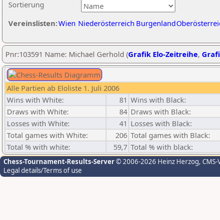
Sortierung
Vereinslisten:
Wien
Niederösterreich
Burgenland
Oberösterrei
Pnr:103591 Name: Michael Gerhold (
Grafik Elo-Zeitreihe
,
Grafi
Alle Partien ab Eloliste 1. Juli 2006
Wins with White:
81
Wins with Black:
Draws with White:
84
Draws with Black:
Losses with White:
41
Losses with Black:
Total games with White:
206
Total games with Black:
Total % with white:
59,7
Total % with black:
Chess-Tournament-Results-Server
© 2006-2026 Heinz Herzog
, CMS-
Legal details/Terms of use