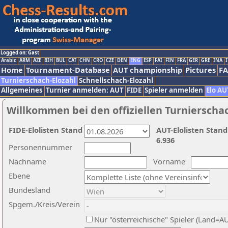
Logged on: Gast
Arabic
ARM
AZE
BIH
BUL
CAT
CHN
CRO
CZE
DEN
ENG
ESP
FAI
FIN
FRA
GER
GRE
INA
I
Home
Tournament-Database
AUT championship
Pictures
F
Turnierschach-Elozahl
Schnellschach-Elozahl
Allgemeines
Turnier anmelden: AUT
FIDE
Spieler anmelden
Elo AU
Willkommen bei den offiziellen Turnierscha
FIDE-Elolisten Stand
AUT-Elolisten Stand
6.936
Personennummer
Nachname
Vorname
Ebene
Bundesland
Spgem./Kreis/Verein
Nur "österreichische" Spieler (Land=A