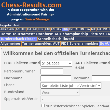
Logged on: Gast
Arabic
ARM
AZE
BIH
BUL
CAT
CHN
CRO
CZE
DEN
ENG
ESP
FAI
FIN
FRA
GER
GRE
INA
I
Home
Tournament-Database
AUT championship
Pictures
F
Turnierschach-Elozahl
Schnellschach-Elozahl
Allgemeines
Turnier anmelden: AUT
FIDE
Spieler anmelden
Elo AU
Willkommen bei den offiziellen Turnierscha
FIDE-Elolisten Stand
AUT-Elolisten Stand
6.936
Personennummer
Nachname
Vorname
Ebene
Bundesland
Spgem./Kreis/Verein
Nur "österreichische" Spieler (Land=A