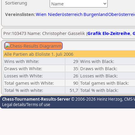
Sortierung
Vereinslisten:
Wien
Niederösterreich
Burgenland
Oberösterrei
Pnr:103473 Name: Christopher Gasselik (
Grafik Elo-Zeitreihe
,
G
Alle Partien ab Eloliste 1. Juli 2006
Wins with White:
29
Wins with Black:
Draws with White:
35
Draws with Black:
Losses with White:
26
Losses with Black:
Total games with White:
90
Total games with Black:
Total % with white:
51,7
Total % with black:
Chess-Tournament-Results-Server
© 2006-2026 Heinz Herzog
, CMS-
Legal details/Terms of use