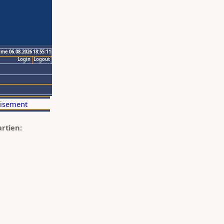
ime 06.08.2026 18:55:11
Login
Logout
artien: