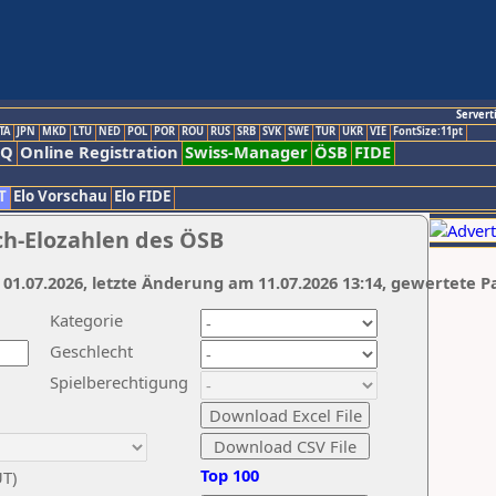
Servert
TA
JPN
MKD
LTU
NED
POL
POR
ROU
RUS
SRB
SVK
SWE
TUR
UKR
VIE
FontSize:11pt
AQ
Online Registration
Swiss-Manager
ÖSB
FIDE
T
Elo Vorschau
Elo FIDE
ch-Elozahlen des ÖSB
 01.07.2026, letzte Änderung am 11.07.2026 13:14, gewertete P
Kategorie
Geschlecht
Spielberechtigung
Top 100
UT)