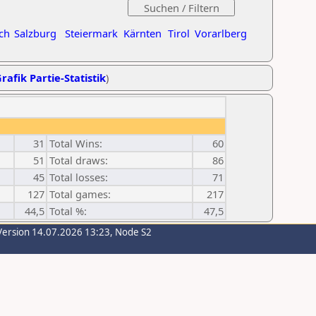
ch
Salzburg
Steiermark
Kärnten
Tirol
Vorarlberg
rafik Partie-Statistik
)
31
Total Wins:
60
51
Total draws:
86
45
Total losses:
71
127
Total games:
217
44,5
Total %:
47,5
Version 14.07.2026 13:23, Node S2