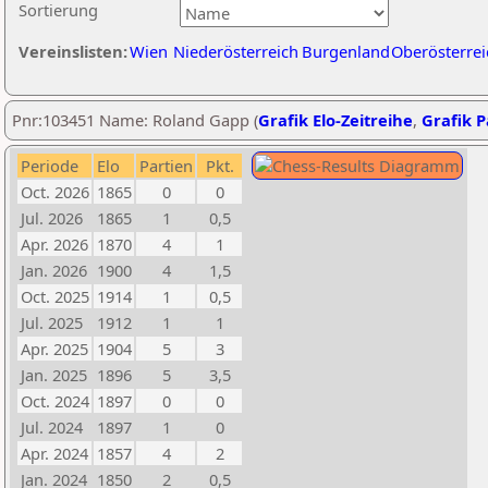
Sortierung
Vereinslisten:
Wien
Niederösterreich
Burgenland
Oberösterrei
Pnr:103451 Name: Roland Gapp (
Grafik Elo-Zeitreihe
,
Grafik P
Periode
Elo
Partien
Pkt.
Oct. 2026
1865
0
0
Jul. 2026
1865
1
0,5
Apr. 2026
1870
4
1
Jan. 2026
1900
4
1,5
Oct. 2025
1914
1
0,5
Jul. 2025
1912
1
1
Apr. 2025
1904
5
3
Jan. 2025
1896
5
3,5
Oct. 2024
1897
0
0
Jul. 2024
1897
1
0
Apr. 2024
1857
4
2
Jan. 2024
1850
2
0,5