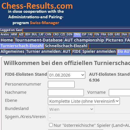
Logged on: Gast
Arabic
ARM
AZE
BIH
BUL
CAT
CHN
CRO
CZE
DEN
ENG
ESP
FAI
FIN
FRA
GER
GRE
INA
I
Home
Tournament-Database
AUT championship
Pictures
F
Turnierschach-Elozahl
Schnellschach-Elozahl
Allgemeines
Turnier anmelden: AUT
FIDE
Spieler anmelden
Elo AU
Willkommen bei den offiziellen Turnierscha
FIDE-Elolisten Stand
AUT-Elolisten Stand
6.936
Personennummer
Nachname
Vorname
Ebene
Bundesland
Spgem./Kreis/Verein
Nur "österreichische" Spieler (Land=A