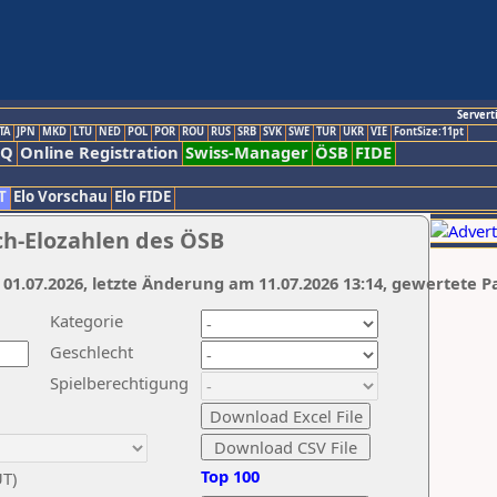
Servert
TA
JPN
MKD
LTU
NED
POL
POR
ROU
RUS
SRB
SVK
SWE
TUR
UKR
VIE
FontSize:11pt
AQ
Online Registration
Swiss-Manager
ÖSB
FIDE
T
Elo Vorschau
Elo FIDE
ch-Elozahlen des ÖSB
 01.07.2026, letzte Änderung am 11.07.2026 13:14, gewertete P
Kategorie
Geschlecht
Spielberechtigung
Top 100
UT)