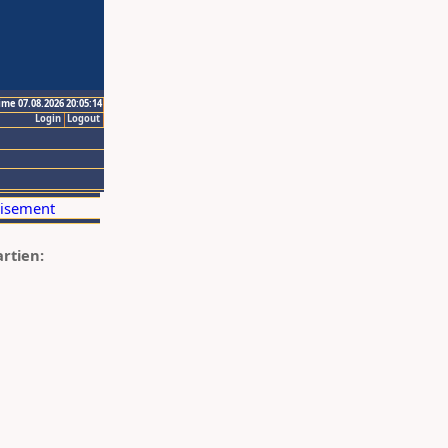
ime 07.08.2026 20:05:14
Login
Logout
artien: