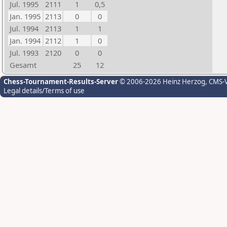
Jul. 1995
2111
1
0,5
Jan. 1995
2113
0
0
Jul. 1994
2113
1
1
Jan. 1994
2112
1
0
Jul. 1993
2120
0
0
Gesamt
25
12
Chess-Tournament-Results-Server
© 2006-2026 Heinz Herzog
, CMS-
Legal details/Terms of use