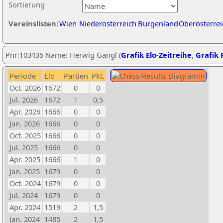
Sortierung
Vereinslisten:
Wien
Niederösterreich
Burgenland
Oberösterrei
Pnr:103435 Name: Herwig Gangl (
Grafik Elo-Zeitreihe
,
Grafik P
Periode
Elo
Partien
Pkt.
Oct. 2026
1672
0
0
Jul. 2026
1672
1
0,5
Apr. 2026
1666
0
0
Jan. 2026
1666
0
0
Oct. 2025
1666
0
0
Jul. 2025
1666
0
0
Apr. 2025
1666
1
0
Jan. 2025
1679
0
0
Oct. 2024
1679
0
0
Jul. 2024
1679
0
0
Apr. 2024
1519
2
1,5
Jan. 2024
1485
2
1,5