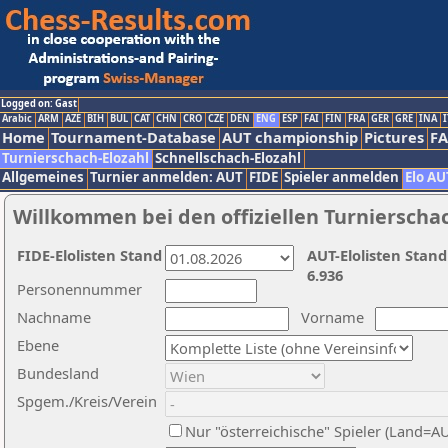
Logged on: Gast
Arabic
ARM
AZE
BIH
BUL
CAT
CHN
CRO
CZE
DEN
ENG
ESP
FAI
FIN
FRA
GER
GRE
INA
I
Home
Tournament-Database
AUT championship
Pictures
F
Turnierschach-Elozahl
Schnellschach-Elozahl
Allgemeines
Turnier anmelden: AUT
FIDE
Spieler anmelden
Elo AU
Willkommen bei den offiziellen Turnierscha
FIDE-Elolisten Stand
AUT-Elolisten Stand
6.936
Personennummer
Nachname
Vorname
Ebene
Bundesland
Spgem./Kreis/Verein
Nur "österreichische" Spieler (Land=A