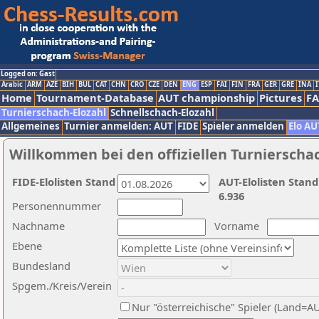
Logged on: Gast
Arabic
ARM
AZE
BIH
BUL
CAT
CHN
CRO
CZE
DEN
ENG
ESP
FAI
FIN
FRA
GER
GRE
INA
I
Home
Tournament-Database
AUT championship
Pictures
F
Turnierschach-Elozahl
Schnellschach-Elozahl
Allgemeines
Turnier anmelden: AUT
FIDE
Spieler anmelden
Elo AU
Willkommen bei den offiziellen Turnierscha
FIDE-Elolisten Stand
AUT-Elolisten Stand
6.936
Personennummer
Nachname
Vorname
Ebene
Bundesland
Spgem./Kreis/Verein
Nur "österreichische" Spieler (Land=A