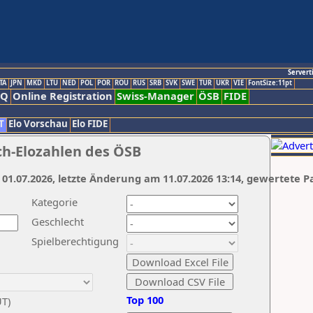
Servert
TA
JPN
MKD
LTU
NED
POL
POR
ROU
RUS
SRB
SVK
SWE
TUR
UKR
VIE
FontSize:11pt
AQ
Online Registration
Swiss-Manager
ÖSB
FIDE
T
Elo Vorschau
Elo FIDE
ch-Elozahlen des ÖSB
 01.07.2026, letzte Änderung am 11.07.2026 13:14, gewertete P
Kategorie
Geschlecht
Spielberechtigung
Top 100
UT)