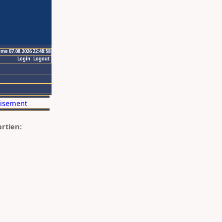
ime 07.08.2026 22:48:58
Login
Logout
artien: