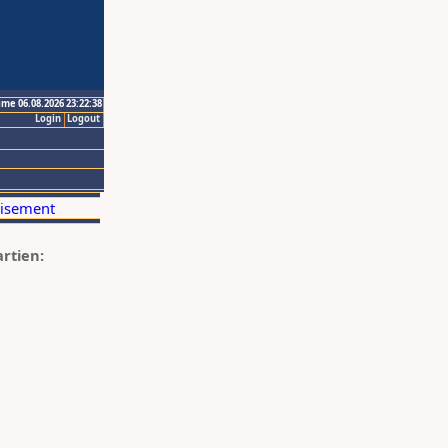
ime 06.08.2026 23:22:38
Login
Logout
artien: