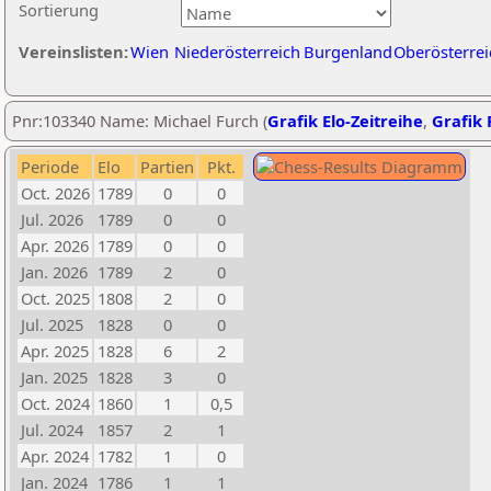
Sortierung
Vereinslisten:
Wien
Niederösterreich
Burgenland
Oberösterrei
Pnr:103340 Name: Michael Furch (
Grafik Elo-Zeitreihe
,
Grafik 
Periode
Elo
Partien
Pkt.
Oct. 2026
1789
0
0
Jul. 2026
1789
0
0
Apr. 2026
1789
0
0
Jan. 2026
1789
2
0
Oct. 2025
1808
2
0
Jul. 2025
1828
0
0
Apr. 2025
1828
6
2
Jan. 2025
1828
3
0
Oct. 2024
1860
1
0,5
Jul. 2024
1857
2
1
Apr. 2024
1782
1
0
Jan. 2024
1786
1
1