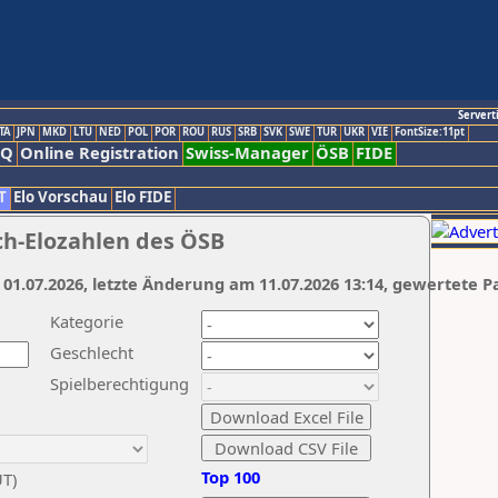
Servert
TA
JPN
MKD
LTU
NED
POL
POR
ROU
RUS
SRB
SVK
SWE
TUR
UKR
VIE
FontSize:11pt
AQ
Online Registration
Swiss-Manager
ÖSB
FIDE
T
Elo Vorschau
Elo FIDE
ch-Elozahlen des ÖSB
 01.07.2026, letzte Änderung am 11.07.2026 13:14, gewertete P
Kategorie
Geschlecht
Spielberechtigung
Top 100
UT)