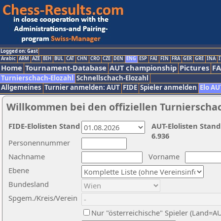
Logged on: Gast
Arabic
ARM
AZE
BIH
BUL
CAT
CHN
CRO
CZE
DEN
ENG
ESP
FAI
FIN
FRA
GER
GRE
INA
I
Home
Tournament-Database
AUT championship
Pictures
F
Turnierschach-Elozahl
Schnellschach-Elozahl
Allgemeines
Turnier anmelden: AUT
FIDE
Spieler anmelden
Elo AU
Willkommen bei den offiziellen Turnierscha
FIDE-Elolisten Stand
AUT-Elolisten Stand
6.936
Personennummer
Nachname
Vorname
Ebene
Bundesland
Spgem./Kreis/Verein
Nur "österreichische" Spieler (Land=A