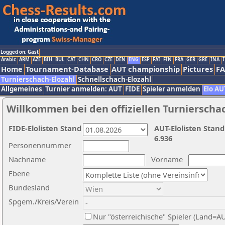
Logged on: Gast
Arabic
ARM
AZE
BIH
BUL
CAT
CHN
CRO
CZE
DEN
ENG
ESP
FAI
FIN
FRA
GER
GRE
INA
I
Home
Tournament-Database
AUT championship
Pictures
F
Turnierschach-Elozahl
Schnellschach-Elozahl
Allgemeines
Turnier anmelden: AUT
FIDE
Spieler anmelden
Elo AU
Willkommen bei den offiziellen Turnierscha
FIDE-Elolisten Stand
AUT-Elolisten Stand
6.936
Personennummer
Nachname
Vorname
Ebene
Bundesland
Spgem./Kreis/Verein
Nur "österreichische" Spieler (Land=A