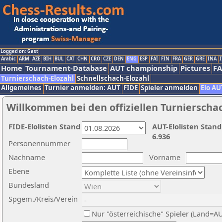
Logged on: Gast
Arabic
ARM
AZE
BIH
BUL
CAT
CHN
CRO
CZE
DEN
ENG
ESP
FAI
FIN
FRA
GER
GRE
INA
I
Home
Tournament-Database
AUT championship
Pictures
F
Turnierschach-Elozahl
Schnellschach-Elozahl
Allgemeines
Turnier anmelden: AUT
FIDE
Spieler anmelden
Elo AU
Willkommen bei den offiziellen Turnierscha
FIDE-Elolisten Stand
AUT-Elolisten Stand
6.936
Personennummer
Nachname
Vorname
Ebene
Bundesland
Spgem./Kreis/Verein
Nur "österreichische" Spieler (Land=A