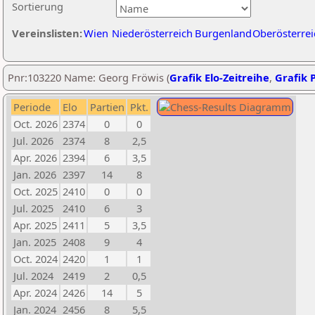
Sortierung
Vereinslisten:
Wien
Niederösterreich
Burgenland
Oberösterrei
Pnr:103220 Name: Georg Fröwis (
Grafik Elo-Zeitreihe
,
Grafik P
Periode
Elo
Partien
Pkt.
Oct. 2026
2374
0
0
Jul. 2026
2374
8
2,5
Apr. 2026
2394
6
3,5
Jan. 2026
2397
14
8
Oct. 2025
2410
0
0
Jul. 2025
2410
6
3
Apr. 2025
2411
5
3,5
Jan. 2025
2408
9
4
Oct. 2024
2420
1
1
Jul. 2024
2419
2
0,5
Apr. 2024
2426
14
5
Jan. 2024
2456
8
5,5