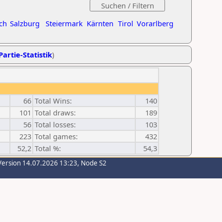
ch
Salzburg
Steiermark
Kärnten
Tirol
Vorarlberg
Partie-Statistik
)
66
Total Wins:
140
101
Total draws:
189
56
Total losses:
103
223
Total games:
432
52,2
Total %:
54,3
Version 14.07.2026 13:23, Node S2