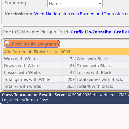
Sortierung
Vereinslisten:
Wien
Niederösterreich
Burgenland
Oberösterrei
Pnr:103206 Name: Pius Jun. Fritzl (
Grafik Elo-Zeitreihe
,
Grafik 
Alle Partien ab Eloliste 1. Juli 2006
Wins with White:
74
Wins with Black:
Draws with White:
88
Draws with Black:
Losses with White:
47
Losses with Black:
Total games with White:
209
Total games with Black:
Total % with white:
56,5
Total % with black:
Chess-Tournament-Results-Server
© 2006-2026 Heinz Herzog
, CMS-
Legal details/Terms of use