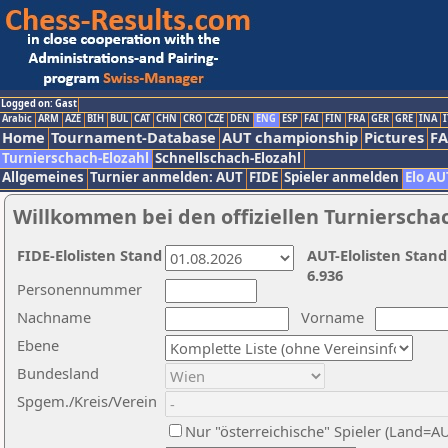
Logged on: Gast
Arabic
ARM
AZE
BIH
BUL
CAT
CHN
CRO
CZE
DEN
ENG
ESP
FAI
FIN
FRA
GER
GRE
INA
I
Home
Tournament-Database
AUT championship
Pictures
F
Turnierschach-Elozahl
Schnellschach-Elozahl
Allgemeines
Turnier anmelden: AUT
FIDE
Spieler anmelden
Elo AU
Willkommen bei den offiziellen Turnierscha
FIDE-Elolisten Stand
AUT-Elolisten Stand
6.936
Personennummer
Nachname
Vorname
Ebene
Bundesland
Spgem./Kreis/Verein
Nur "österreichische" Spieler (Land=A