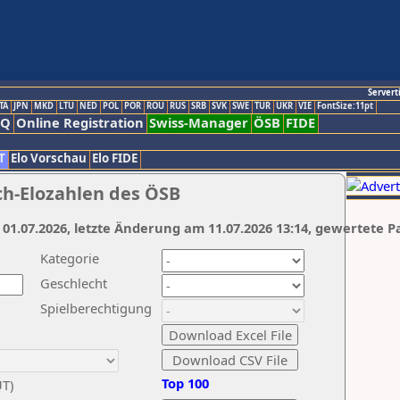
Servert
TA
JPN
MKD
LTU
NED
POL
POR
ROU
RUS
SRB
SVK
SWE
TUR
UKR
VIE
FontSize:11pt
AQ
Online Registration
Swiss-Manager
ÖSB
FIDE
T
Elo Vorschau
Elo FIDE
ch-Elozahlen des ÖSB
 01.07.2026, letzte Änderung am 11.07.2026 13:14, gewertete P
Kategorie
Geschlecht
Spielberechtigung
Top 100
UT)