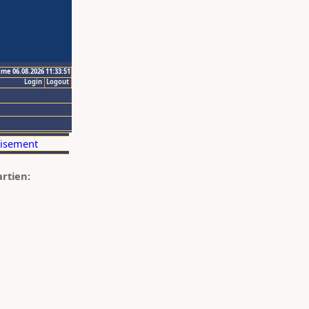
ime 06.08.2026 11:33:51
Login
Logout
artien: