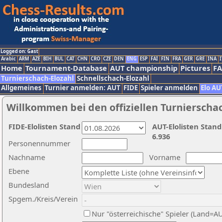
Logged on: Gast
Arabic
ARM
AZE
BIH
BUL
CAT
CHN
CRO
CZE
DEN
ENG
ESP
FAI
FIN
FRA
GER
GRE
INA
I
Home
Tournament-Database
AUT championship
Pictures
F
Turnierschach-Elozahl
Schnellschach-Elozahl
Allgemeines
Turnier anmelden: AUT
FIDE
Spieler anmelden
Elo AU
Willkommen bei den offiziellen Turnierscha
FIDE-Elolisten Stand
AUT-Elolisten Stand
6.936
Personennummer
Nachname
Vorname
Ebene
Bundesland
Spgem./Kreis/Verein
Nur "österreichische" Spieler (Land=A