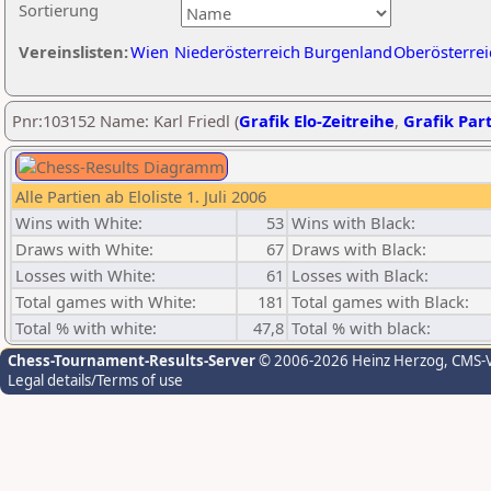
Sortierung
Vereinslisten:
Wien
Niederösterreich
Burgenland
Oberösterrei
Pnr:103152 Name: Karl Friedl (
Grafik Elo-Zeitreihe
,
Grafik Part
Alle Partien ab Eloliste 1. Juli 2006
Wins with White:
53
Wins with Black:
Draws with White:
67
Draws with Black:
Losses with White:
61
Losses with Black:
Total games with White:
181
Total games with Black:
Total % with white:
47,8
Total % with black:
Chess-Tournament-Results-Server
© 2006-2026 Heinz Herzog
, CMS-
Legal details/Terms of use