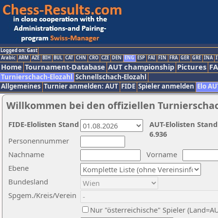
Logged on: Gast
Arabic
ARM
AZE
BIH
BUL
CAT
CHN
CRO
CZE
DEN
ENG
ESP
FAI
FIN
FRA
GER
GRE
INA
I
Home
Tournament-Database
AUT championship
Pictures
F
Turnierschach-Elozahl
Schnellschach-Elozahl
Allgemeines
Turnier anmelden: AUT
FIDE
Spieler anmelden
Elo AU
Willkommen bei den offiziellen Turnierscha
FIDE-Elolisten Stand
AUT-Elolisten Stand
6.936
Personennummer
Nachname
Vorname
Ebene
Bundesland
Spgem./Kreis/Verein
Nur "österreichische" Spieler (Land=A