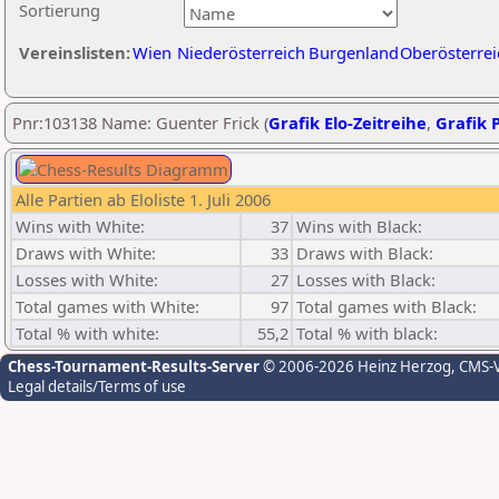
Sortierung
Vereinslisten:
Wien
Niederösterreich
Burgenland
Oberösterrei
Pnr:103138 Name: Guenter Frick (
Grafik Elo-Zeitreihe
,
Grafik P
Alle Partien ab Eloliste 1. Juli 2006
Wins with White:
37
Wins with Black:
Draws with White:
33
Draws with Black:
Losses with White:
27
Losses with Black:
Total games with White:
97
Total games with Black:
Total % with white:
55,2
Total % with black:
Chess-Tournament-Results-Server
© 2006-2026 Heinz Herzog
, CMS-
Legal details/Terms of use