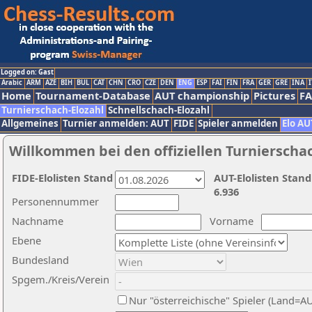
Logged on: Gast
Arabic
ARM
AZE
BIH
BUL
CAT
CHN
CRO
CZE
DEN
ENG
ESP
FAI
FIN
FRA
GER
GRE
INA
I
Home
Tournament-Database
AUT championship
Pictures
F
Turnierschach-Elozahl
Schnellschach-Elozahl
Allgemeines
Turnier anmelden: AUT
FIDE
Spieler anmelden
Elo AU
Willkommen bei den offiziellen Turnierscha
FIDE-Elolisten Stand
AUT-Elolisten Stand
6.936
Personennummer
Nachname
Vorname
Ebene
Bundesland
Spgem./Kreis/Verein
Nur "österreichische" Spieler (Land=A