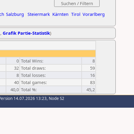
ch
Salzburg
Steiermark
Kärnten
Tirol
Vorarlberg
e
,
Grafik Partie-Statistik
)
0
Total Wins:
8
32
Total draws:
59
8
Total losses:
16
40
Total games:
83
40,0
Total %:
45,2
Version 14.07.2026 13:23, Node S2