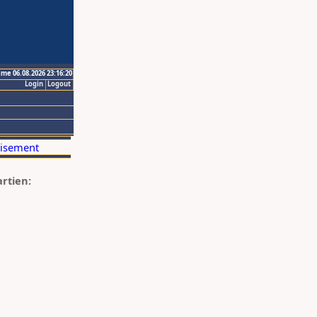
ime 06.08.2026 23:16:20
Login
Logout
artien: