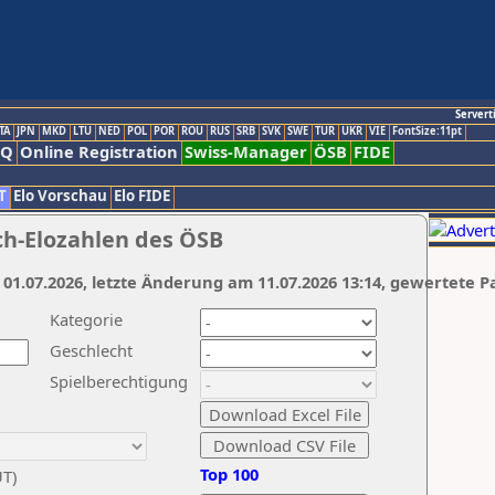
Servert
TA
JPN
MKD
LTU
NED
POL
POR
ROU
RUS
SRB
SVK
SWE
TUR
UKR
VIE
FontSize:11pt
AQ
Online Registration
Swiss-Manager
ÖSB
FIDE
T
Elo Vorschau
Elo FIDE
ch-Elozahlen des ÖSB
 01.07.2026, letzte Änderung am 11.07.2026 13:14, gewertete P
Kategorie
Geschlecht
Spielberechtigung
Top 100
UT)