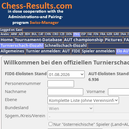
Logged on: Gast
Arabic
ARM
AZE
BIH
BUL
CAT
CHN
CRO
CZE
DEN
ENG
ESP
FAI
FIN
FRA
GER
GRE
INA
I
Home
Tournament-Database
AUT championship
Pictures
F
Turnierschach-Elozahl
Schnellschach-Elozahl
Allgemeines
Turnier anmelden: AUT
FIDE
Spieler anmelden
Elo AU
Willkommen bei den offiziellen Turnierscha
FIDE-Elolisten Stand
AUT-Elolisten Stand
6.936
Personennummer
Nachname
Vorname
Ebene
Bundesland
Spgem./Kreis/Verein
Nur "österreichische" Spieler (Land=A