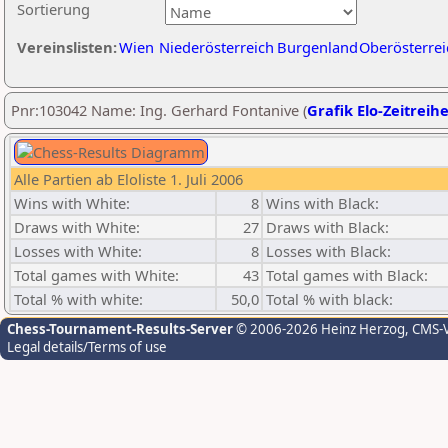
Sortierung
Vereinslisten:
Wien
Niederösterreich
Burgenland
Oberösterrei
Pnr:103042 Name: Ing. Gerhard Fontanive (
Grafik Elo-Zeitreih
Alle Partien ab Eloliste 1. Juli 2006
Wins with White:
8
Wins with Black:
Draws with White:
27
Draws with Black:
Losses with White:
8
Losses with Black:
Total games with White:
43
Total games with Black:
Total % with white:
50,0
Total % with black:
Chess-Tournament-Results-Server
© 2006-2026 Heinz Herzog
, CMS-
Legal details/Terms of use