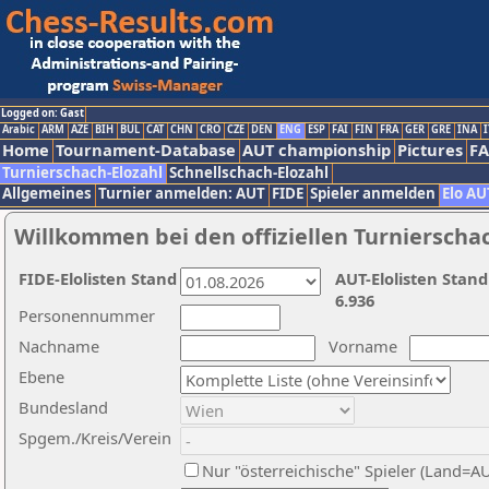
Logged on: Gast
Arabic
ARM
AZE
BIH
BUL
CAT
CHN
CRO
CZE
DEN
ENG
ESP
FAI
FIN
FRA
GER
GRE
INA
I
Home
Tournament-Database
AUT championship
Pictures
F
Turnierschach-Elozahl
Schnellschach-Elozahl
Allgemeines
Turnier anmelden: AUT
FIDE
Spieler anmelden
Elo AU
Willkommen bei den offiziellen Turnierscha
FIDE-Elolisten Stand
AUT-Elolisten Stand
6.936
Personennummer
Nachname
Vorname
Ebene
Bundesland
Spgem./Kreis/Verein
Nur "österreichische" Spieler (Land=A