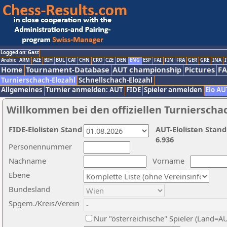
Logged on: Gast
Arabic
ARM
AZE
BIH
BUL
CAT
CHN
CRO
CZE
DEN
ENG
ESP
FAI
FIN
FRA
GER
GRE
INA
I
Home
Tournament-Database
AUT championship
Pictures
F
Turnierschach-Elozahl
Schnellschach-Elozahl
Allgemeines
Turnier anmelden: AUT
FIDE
Spieler anmelden
Elo AU
Willkommen bei den offiziellen Turnierscha
FIDE-Elolisten Stand
AUT-Elolisten Stand
6.936
Personennummer
Nachname
Vorname
Ebene
Bundesland
Spgem./Kreis/Verein
Nur "österreichische" Spieler (Land=A