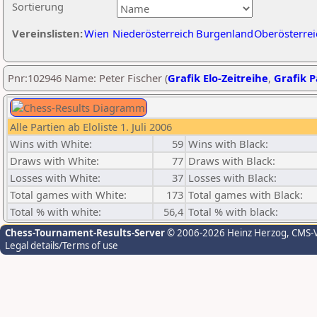
Sortierung
Vereinslisten:
Wien
Niederösterreich
Burgenland
Oberösterrei
Pnr:102946 Name: Peter Fischer (
Grafik Elo-Zeitreihe
,
Grafik P
Alle Partien ab Eloliste 1. Juli 2006
Wins with White:
59
Wins with Black:
Draws with White:
77
Draws with Black:
Losses with White:
37
Losses with Black:
Total games with White:
173
Total games with Black:
Total % with white:
56,4
Total % with black:
Chess-Tournament-Results-Server
© 2006-2026 Heinz Herzog
, CMS-
Legal details/Terms of use