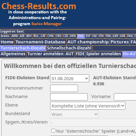
Logged on: Gast
Arabic
ARM
AZE
BIH
BUL
CAT
CHN
CRO
CZE
DEN
ENG
ESP
FAI
FIN
FRA
GER
GRE
INA
I
Home
Tournament-Database
AUT championship
Pictures
F
Turnierschach-Elozahl
Schnellschach-Elozahl
Allgemeines
Turnier anmelden: AUT
FIDE
Spieler anmelden
Elo AU
Willkommen bei den offiziellen Turnierscha
FIDE-Elolisten Stand
AUT-Elolisten Stand
6.936
Personennummer
Nachname
Vorname
Ebene
Bundesland
Spgem./Kreis/Verein
Nur "österreichische" Spieler (Land=A