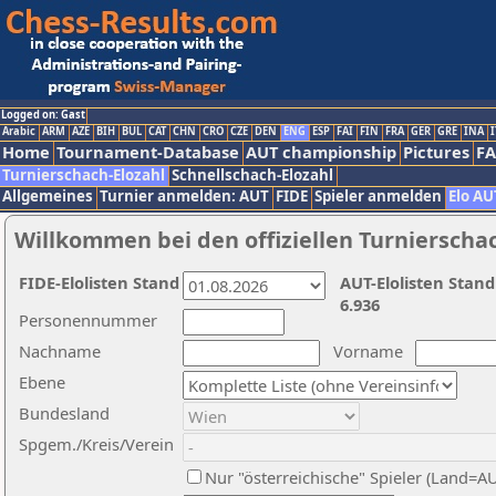
Logged on: Gast
Arabic
ARM
AZE
BIH
BUL
CAT
CHN
CRO
CZE
DEN
ENG
ESP
FAI
FIN
FRA
GER
GRE
INA
I
Home
Tournament-Database
AUT championship
Pictures
F
Turnierschach-Elozahl
Schnellschach-Elozahl
Allgemeines
Turnier anmelden: AUT
FIDE
Spieler anmelden
Elo AU
Willkommen bei den offiziellen Turnierscha
FIDE-Elolisten Stand
AUT-Elolisten Stand
6.936
Personennummer
Nachname
Vorname
Ebene
Bundesland
Spgem./Kreis/Verein
Nur "österreichische" Spieler (Land=A