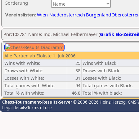
Sortierung
Vereinslisten:
Wien
Niederösterreich
Burgenland
Oberösterrei
Pnr:102781 Name: Ing. Michael Felbermayer (
Grafik Elo-Zeitre
Alle Partien ab Eloliste 1. Juli 2006
Wins with White:
25
Wins with Black:
Draws with White:
38
Draws with Black:
Losses with White:
31
Losses with Black:
Total games with White:
94
Total games with Black:
Total % with white:
46,8
Total % with black:
Chess-Tournament-Results-Server
© 2006-2026 Heinz Herzog
, CMS-
Legal details/Terms of use