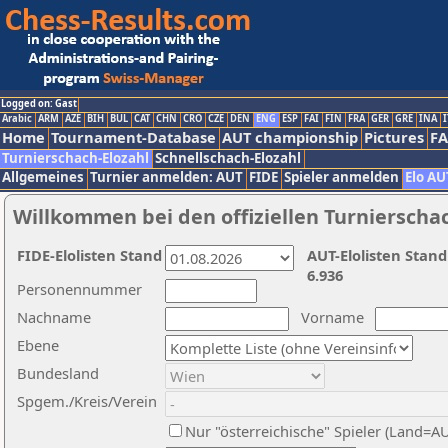
Logged on: Gast
Arabic
ARM
AZE
BIH
BUL
CAT
CHN
CRO
CZE
DEN
ENG
ESP
FAI
FIN
FRA
GER
GRE
INA
I
Home
Tournament-Database
AUT championship
Pictures
F
Turnierschach-Elozahl
Schnellschach-Elozahl
Allgemeines
Turnier anmelden: AUT
FIDE
Spieler anmelden
Elo AU
Willkommen bei den offiziellen Turnierscha
FIDE-Elolisten Stand
AUT-Elolisten Stand
6.936
Personennummer
Nachname
Vorname
Ebene
Bundesland
Spgem./Kreis/Verein
Nur "österreichische" Spieler (Land=A