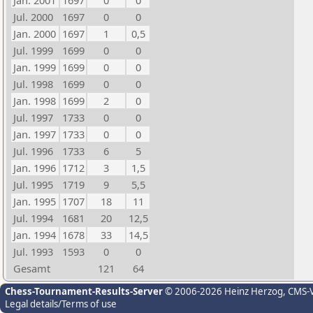
Jan. 2001
1697
0
0
Jul. 2000
1697
0
0
Jan. 2000
1697
1
0,5
Jul. 1999
1699
0
0
Jan. 1999
1699
0
0
Jul. 1998
1699
0
0
Jan. 1998
1699
2
0
Jul. 1997
1733
0
0
Jan. 1997
1733
0
0
Jul. 1996
1733
6
5
Jan. 1996
1712
3
1,5
Jul. 1995
1719
9
5,5
Jan. 1995
1707
18
11
Jul. 1994
1681
20
12,5
Jan. 1994
1678
33
14,5
Jul. 1993
1593
0
0
Gesamt
121
64
Chess-Tournament-Results-Server
© 2006-2026 Heinz Herzog
, CMS-
Legal details/Terms of use