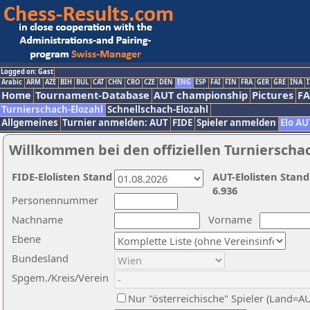
Logged on: Gast
Arabic
ARM
AZE
BIH
BUL
CAT
CHN
CRO
CZE
DEN
ENG
ESP
FAI
FIN
FRA
GER
GRE
INA
I
Home
Tournament-Database
AUT championship
Pictures
F
Turnierschach-Elozahl
Schnellschach-Elozahl
Allgemeines
Turnier anmelden: AUT
FIDE
Spieler anmelden
Elo AU
Willkommen bei den offiziellen Turnierscha
FIDE-Elolisten Stand
AUT-Elolisten Stand
6.936
Personennummer
Nachname
Vorname
Ebene
Bundesland
Spgem./Kreis/Verein
Nur "österreichische" Spieler (Land=A