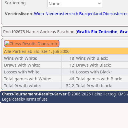
Sortierung
Vereinslisten:
Wien
Niederösterreich
Burgenland
Oberösterrei
Pnr:102678 Name: Andreas Fasching (
Grafik Elo-Zeitreihe
,
Graf
Alle Partien ab Eloliste 1. Juli 2006
Wins with White:
18
Wins with Black:
Draws with White:
12
Draws with Black:
Losses with White:
16
Losses with Black:
Total games with White:
46
Total games with Black:
Total % with white:
52,2
Total % with black:
Chess-Tournament-Results-Server
© 2006-2026 Heinz Herzog
, CMS-
Legal details/Terms of use