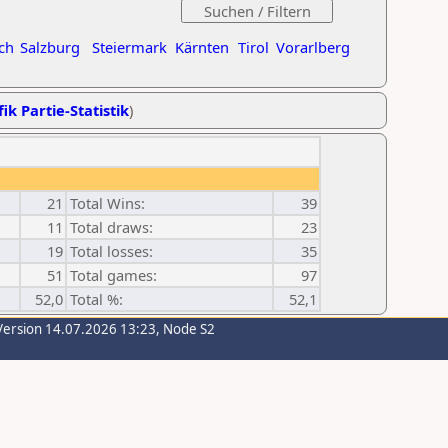
ch
Salzburg
Steiermark
Kärnten
Tirol
Vorarlberg
ik Partie-Statistik
)
21
Total Wins:
39
11
Total draws:
23
19
Total losses:
35
51
Total games:
97
52,0
Total %:
52,1
Version 14.07.2026 13:23, Node S2