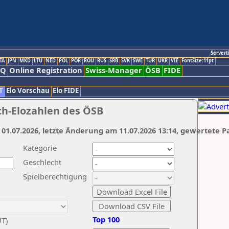
Servert
TA
JPN
MKD
LTU
NED
POL
POR
ROU
RUS
SRB
SVK
SWE
TUR
UKR
VIE
FontSize:11pt
AQ
Online Registration
Swiss-Manager
ÖSB
FIDE
T
Elo Vorschau
Elo FIDE
ch-Elozahlen des ÖSB
 01.07.2026, letzte Änderung am 11.07.2026 13:14, gewertete P
Kategorie
Geschlecht
Spielberechtigung
Top 100
UT)