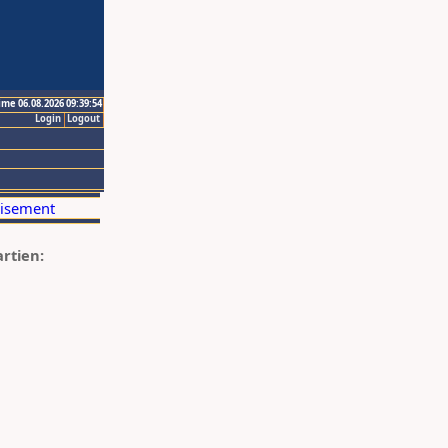
ime 06.08.2026 09:39:54
Login
Logout
artien: