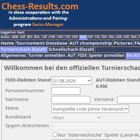
Logged on: Gast
Arabic
ARM
AZE
BIH
BUL
CAT
CHN
CRO
CZE
DEN
ENG
ESP
FAI
FIN
FRA
GER
GRE
INA
I
Home
Tournament-Database
AUT championship
Pictures
F
Turnierschach-Elozahl
Schnellschach-Elozahl
Allgemeines
Turnier anmelden: AUT
FIDE
Spieler anmelden
Elo AU
Willkommen bei den offiziellen Turnierscha
FIDE-Elolisten Stand
AUT-Elolisten Stand
6.936
Personennummer
Nachname
Vorname
Ebene
Bundesland
Spgem./Kreis/Verein
Nur "österreichische" Spieler (Land=A