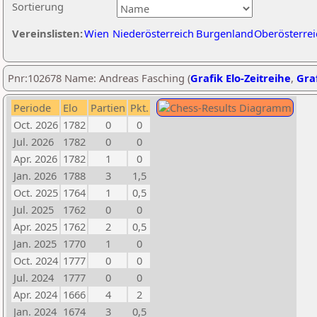
Sortierung
Vereinslisten:
Wien
Niederösterreich
Burgenland
Oberösterrei
Pnr:102678 Name: Andreas Fasching (
Grafik Elo-Zeitreihe
,
Graf
Periode
Elo
Partien
Pkt.
Oct. 2026
1782
0
0
Jul. 2026
1782
0
0
Apr. 2026
1782
1
0
Jan. 2026
1788
3
1,5
Oct. 2025
1764
1
0,5
Jul. 2025
1762
0
0
Apr. 2025
1762
2
0,5
Jan. 2025
1770
1
0
Oct. 2024
1777
0
0
Jul. 2024
1777
0
0
Apr. 2024
1666
4
2
Jan. 2024
1674
3
0,5