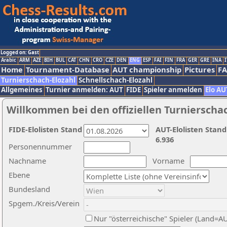
Logged on: Gast
Arabic
ARM
AZE
BIH
BUL
CAT
CHN
CRO
CZE
DEN
ENG
ESP
FAI
FIN
FRA
GER
GRE
INA
I
Home
Tournament-Database
AUT championship
Pictures
F
Turnierschach-Elozahl
Schnellschach-Elozahl
Allgemeines
Turnier anmelden: AUT
FIDE
Spieler anmelden
Elo AU
Willkommen bei den offiziellen Turnierscha
FIDE-Elolisten Stand
AUT-Elolisten Stand
6.936
Personennummer
Nachname
Vorname
Ebene
Bundesland
Spgem./Kreis/Verein
Nur "österreichische" Spieler (Land=A