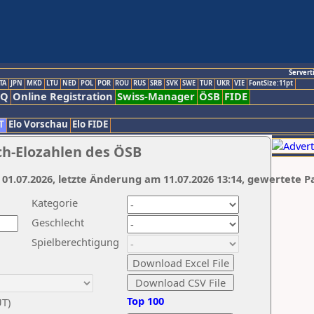
Servert
TA
JPN
MKD
LTU
NED
POL
POR
ROU
RUS
SRB
SVK
SWE
TUR
UKR
VIE
FontSize:11pt
AQ
Online Registration
Swiss-Manager
ÖSB
FIDE
T
Elo Vorschau
Elo FIDE
ch-Elozahlen des ÖSB
 01.07.2026, letzte Änderung am 11.07.2026 13:14, gewertete P
Kategorie
Geschlecht
Spielberechtigung
Top 100
UT)