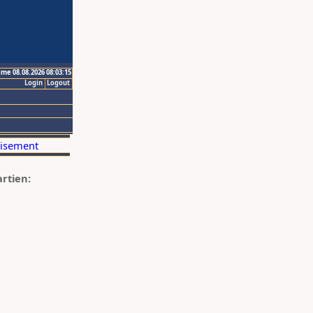
ime 08.08.2026 08:03:15
Login
Logout
artien: