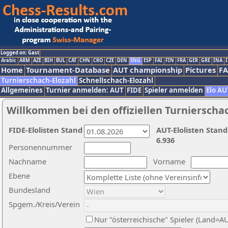
Logged on: Gast
Arabic
ARM
AZE
BIH
BUL
CAT
CHN
CRO
CZE
DEN
ENG
ESP
FAI
FIN
FRA
GER
GRE
INA
I
Home
Tournament-Database
AUT championship
Pictures
F
Turnierschach-Elozahl
Schnellschach-Elozahl
Allgemeines
Turnier anmelden: AUT
FIDE
Spieler anmelden
Elo AU
Willkommen bei den offiziellen Turnierscha
FIDE-Elolisten Stand
AUT-Elolisten Stand
6.936
Personennummer
Nachname
Vorname
Ebene
Bundesland
Spgem./Kreis/Verein
Nur "österreichische" Spieler (Land=A