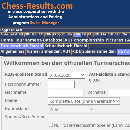
Logged on: Gast
Arabic
ARM
AZE
BIH
BUL
CAT
CHN
CRO
CZE
DEN
ENG
ESP
FAI
FIN
FRA
GER
GRE
INA
I
Home
Tournament-Database
AUT championship
Pictures
F
Turnierschach-Elozahl
Schnellschach-Elozahl
Allgemeines
Turnier anmelden: AUT
FIDE
Spieler anmelden
Elo AU
Willkommen bei den offiziellen Turnierscha
FIDE-Elolisten Stand
AUT-Elolisten Stand
6.936
Personennummer
Nachname
Vorname
Ebene
Bundesland
Spgem./Kreis/Verein
Nur "österreichische" Spieler (Land=A