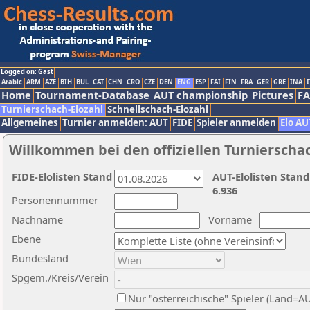
Logged on: Gast
Arabic
ARM
AZE
BIH
BUL
CAT
CHN
CRO
CZE
DEN
ENG
ESP
FAI
FIN
FRA
GER
GRE
INA
I
Home
Tournament-Database
AUT championship
Pictures
F
Turnierschach-Elozahl
Schnellschach-Elozahl
Allgemeines
Turnier anmelden: AUT
FIDE
Spieler anmelden
Elo AU
Willkommen bei den offiziellen Turnierscha
FIDE-Elolisten Stand
AUT-Elolisten Stand
6.936
Personennummer
Nachname
Vorname
Ebene
Bundesland
Spgem./Kreis/Verein
Nur "österreichische" Spieler (Land=A