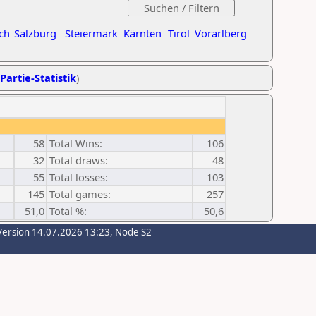
ch
Salzburg
Steiermark
Kärnten
Tirol
Vorarlberg
Partie-Statistik
)
58
Total Wins:
106
32
Total draws:
48
55
Total losses:
103
145
Total games:
257
51,0
Total %:
50,6
Version 14.07.2026 13:23, Node S2