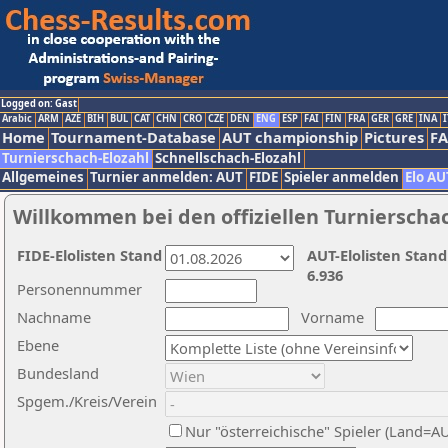
Logged on: Gast
Arabic
ARM
AZE
BIH
BUL
CAT
CHN
CRO
CZE
DEN
ENG
ESP
FAI
FIN
FRA
GER
GRE
INA
I
Home
Tournament-Database
AUT championship
Pictures
F
Turnierschach-Elozahl
Schnellschach-Elozahl
Allgemeines
Turnier anmelden: AUT
FIDE
Spieler anmelden
Elo AU
Willkommen bei den offiziellen Turnierscha
FIDE-Elolisten Stand
AUT-Elolisten Stand
6.936
Personennummer
Nachname
Vorname
Ebene
Bundesland
Spgem./Kreis/Verein
Nur "österreichische" Spieler (Land=A