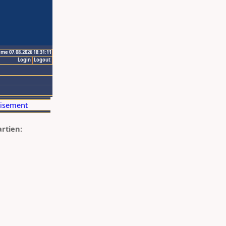
ime 07.08.2026 18:31:11
Login
Logout
artien: