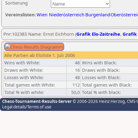
Sortierung
Vereinslisten:
Wien
Niederösterreich
Burgenland
Oberösterrei
Pnr:102383 Name: Ernst Eichhorn (
Grafik Elo-Zeitreihe
,
Grafik 
Alle Partien ab Eloliste 1. Juli 2006
Wins with White:
48
Wins with Black:
Draws with White:
16
Draws with Black:
Losses with White:
48
Losses with Black:
Total games with White:
112
Total games with Black:
Total % with white:
50,0
Total % with black:
Chess-Tournament-Results-Server
© 2006-2026 Heinz Herzog
, CMS-
Legal details/Terms of use