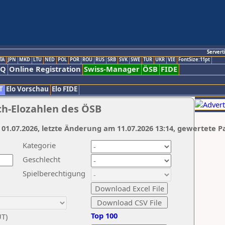
Servert
TA
JPN
MKD
LTU
NED
POL
POR
ROU
RUS
SRB
SVK
SWE
TUR
UKR
VIE
FontSize:11pt
AQ
Online Registration
Swiss-Manager
ÖSB
FIDE
T
Elo Vorschau
Elo FIDE
ch-Elozahlen des ÖSB
 01.07.2026, letzte Änderung am 11.07.2026 13:14, gewertete P
Kategorie
Geschlecht
Spielberechtigung
Top 100
UT)